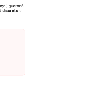
açaí, guaraná
 discreto
e