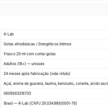
K-Lab
Gotas afrodisíacas / Energéticos íntimos
Frasco 20 ml com conta-gotas
Adultos (18+) — unissex
24 meses após fabricação (vide rótulo)
Açaí, aroma de guaraná, taurina, benzoato, corante, ácido asc
0609963216703
Brasil — K-Lab (CNPJ 29.034.886/0001-76)