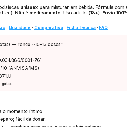
odisíacas
unissex
para misturar em bebida. Fórmula com 
rbico).
Não é medicamento
. Uso adulto (18+).
Envio 100%
ão
·
Qualidade
·
Comparativo
·
Ficha técnica
·
FAQ
otas) — rende ~10–13 doses*
.034.886/0001-76)
/10 (ANVISA/MS)
371.U
 gotas.
a o momento íntimo.
eparo; fácil de dosar.
í) — combina com água, sucos e chás gelados.