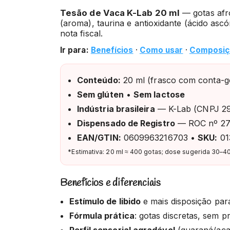
Tesão de Vaca K-Lab 20 ml
— gotas afr
(aroma), taurina e antioxidante (ácido ascó
nota fiscal.
Ir para:
Benefícios
·
Como usar
·
Composiç
Conteúdo:
20 ml (frasco com conta-g
Sem glúten
•
Sem lactose
Indústria brasileira
— K-Lab (CNPJ 29
Dispensado de Registro
— ROC nº 27
EAN/GTIN:
0609963216703 •
SKU:
01
*Estimativa: 20 ml ≈ 400 gotas; dose sugerida 30–40
Benefícios e diferenciais
Estímulo de libido
e mais disposição par
Fórmula prática
: gotas discretas, sem pr
Perfil sensorial agradável
(guaraná/aça