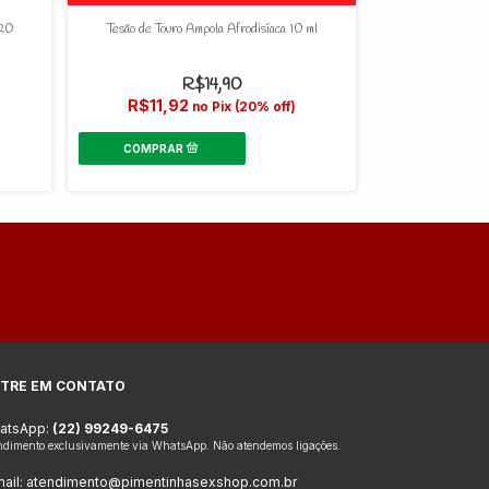
120
Tesão de Touro Ampola Afrodisíaca 10 ml
Tesão de Vaca
R$14,90
R$11,92
no Pix (20% off)
R$26,
TRE EM CONTATO
atsApp:
(22) 99249-6475
ndimento exclusivamente via WhatsApp. Não atendemos ligações.
ail:
atendimento@pimentinhasexshop.com.br