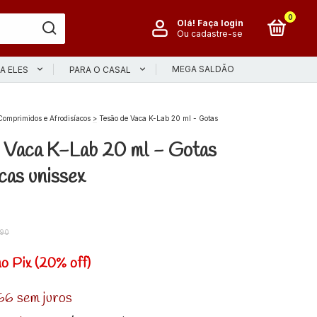
0
Olá!
Faça login
Ou cadastre-se
MEGA SALDÃO
A ELES
PARA O CASAL
Comprimidos e Afrodisíacos
>
Tesão de Vaca K-Lab 20 ml - Gotas
 Vaca K-Lab 20 ml - Gotas
acas unissex
,90
no Pix (20% off)
66
sem juros