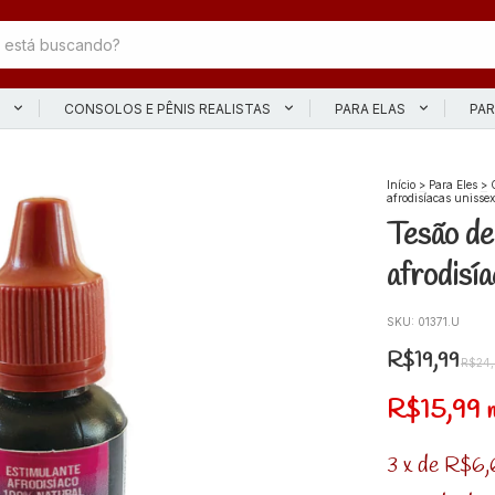
L
CONSOLOS E PÊNIS REALISTAS
PARA ELAS
PAR
Início
>
Para Eles
>
afrodisíacas unissex
Tesão de
afrodisí
SKU:
01371.U
R$19,99
R$24
R$15,99
3
x
de
R$6,