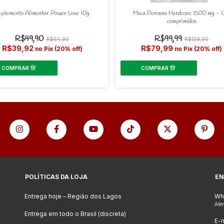
uplemento Alimentar Power Love 10g
Maca Peruana Hardcore 1500 mg - 
comprimidos
R$49,90
R$99,99
R$64,90
R$129,90
R$39,92
R$79,99
no Pix (20% off)
no Pix (20% off)
POLÍTICAS DA LOJA
EN
Entrega hoje – Região dos Lagos
Wh
Ate
Entrega em todo o Brasil (discreta)
E-m