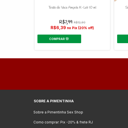
o K-LAB - 15 ml
Tesão de Vaca Ampola K-Lab 10 ml
S
R$7,99
24,90
R$12,90
R$6,39
(20% off)
no Pix (20% off)
SOBRE A PIMENTINHA
Sobre a Pimentinha Sex Shop
Como comprar: Pix -20% & frete RJ