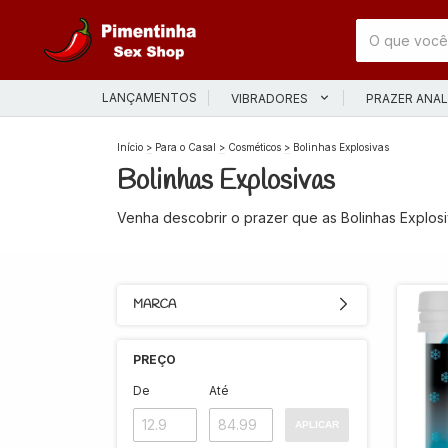
LANÇAMENTOS
VIBRADORES
PRAZER ANA
Início
>
Para o Casal
>
Cosméticos
>
Bolinhas Explosivas
Bolinhas Explosivas
Venha descobrir o prazer que as Bolinhas Explos
MARCA
PREÇO
De
Até
APLICAR