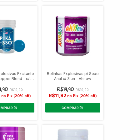
xplosivas Excitante
Bolinhas Explosivas p/ Sexo
epper Blend - c/ 2
Anal c/ 3 un - Ahnow
un
4,90
R$14,90
R$19,90
R$19,90
2
R$11,92
no Pix (20% off)
no Pix (20% off)