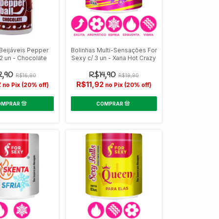
 Beijáveis Pepper
Bolinhas Multi-Sensações For
 2 un - Chocolate
Sexy c/ 3 un - Xana Hot Crazy
2,90
R$14,90
R$16,90
R$19,90
2
R$11,92
no Pix (20% off)
no Pix (20% off)