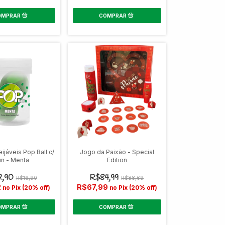
ijáveis Pop Ball c/
Jogo da Paixão - Special
un - Menta
Edition
2,90
R$84,99
R$16,90
R$88,69
2
R$67,99
no Pix (20% off)
no Pix (20% off)
COMPRAR