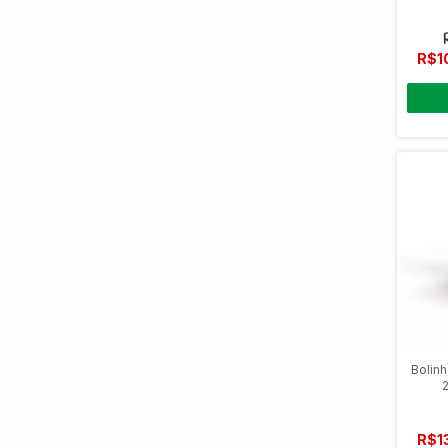
R$1
Bolin
2
R$1