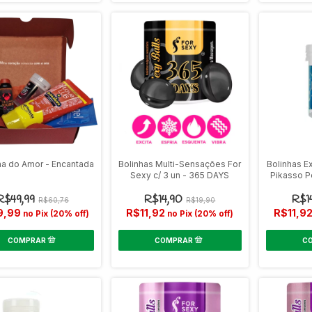
ha do Amor - Encantada
Bolinhas Multi-Sensações For
Bolinhas E
Sexy c/ 3 un - 365 DAYS
Pikasso P
R$49,99
R$14,90
R$1
R$60,76
R$19,90
9,99
R$11,92
R$11,9
no Pix (20% off)
no Pix (20% off)
COMPRAR