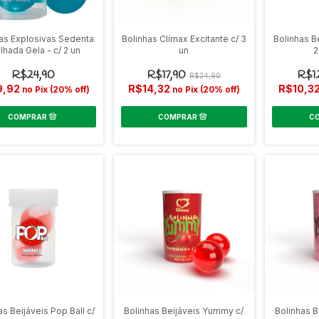
as Explosivas Sedenta
Bolinhas Clímax Excitante c/ 3
Bolinhas Be
hada Gela - c/ 2 un
un
2
R$24,90
R$17,90
R$1
R$24,90
9,92
R$14,32
R$10,3
no Pix (20% off)
no Pix (20% off)
as Beijáveis Pop Ball c/
Bolinhas Beijáveis Yummy c/
Bolinhas B