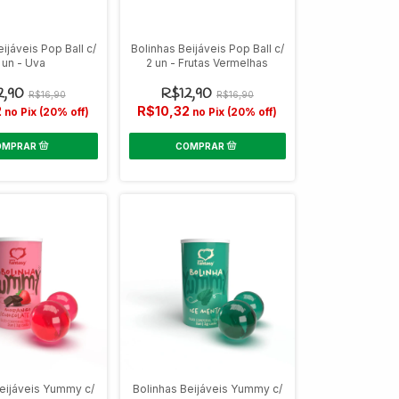
ijáveis Pop Ball c/
Bolinhas Beijáveis Pop Ball c/
 un - Uva
2 un - Frutas Vermelhas
2,90
R$12,90
R$16,90
R$16,90
2
R$10,32
no Pix (20% off)
no Pix (20% off)
eijáveis Yummy c/
Bolinhas Beijáveis Yummy c/