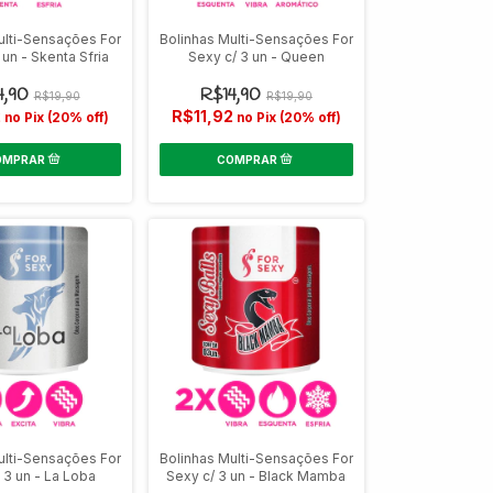
ulti-Sensações For
Bolinhas Multi-Sensações For
 un - Skenta Sfria
Sexy c/ 3 un - Queen
4,90
R$14,90
R$19,90
R$19,90
2
R$11,92
no Pix (20% off)
no Pix (20% off)
ulti-Sensações For
Bolinhas Multi-Sensações For
 3 un - La Loba
Sexy c/ 3 un - Black Mamba