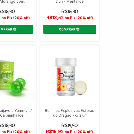
- Morango com
2 un - Menta Ice
hocolate
R$16,90
R$16,90
2
R$13,52
no Pix (20% off)
no Pix (20% off)
eijáveis Yummy c/
Bolinhas Explosivas Esferas
 Caipirinha Ice
do Dragão - c/ 2 un
R$16,90
R$19,90
2
R$15,92
no Pix (20% off)
no Pix (20% off)