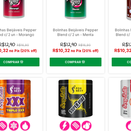
nhas Beijáveis Pepper
Bolinhas Beijáveis Pepper
Bolinhas
nd c/ 2 un - Morango
Blend c/ 2 un - Menta
Blend c/
R$12,90
R$12,90
R$1
R$16,90
R$16,90
0,32
R$10,32
R$10,3
no Pix (20% off)
no Pix (20% off)