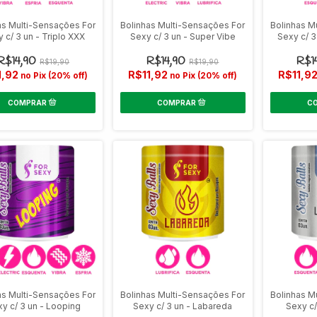
as Multi-Sensações For
Bolinhas Multi-Sensações For
Bolinhas M
 c/ 3 un - Triplo XXX
Sexy c/ 3 un - Super Vibe
Sexy c/ 3
R$14,90
R$14,90
R$1
R$19,90
R$19,90
1,92
R$11,92
R$11,9
no Pix (20% off)
no Pix (20% off)
as Multi-Sensações For
Bolinhas Multi-Sensações For
Bolinhas M
y c/ 3 un - Looping
Sexy c/ 3 un - Labareda
Sexy c/