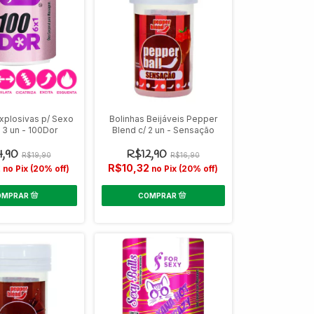
Explosivas p/ Sexo
Bolinhas Beijáveis Pepper
/ 3 un - 100Dor
Blend c/ 2 un - Sensação
4,90
R$12,90
R$19,90
R$16,90
2
R$10,32
no Pix (20% off)
no Pix (20% off)