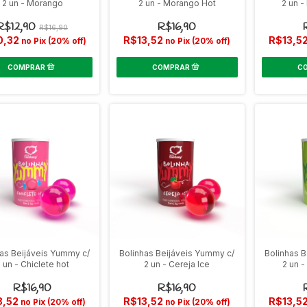
2 un - Morango
2 un - Morango Hot
2 un 
C
R$12,90
R$16,90
R$16,90
0,32
R$13,52
R$13,5
no Pix (20% off)
no Pix (20% off)
has Beijáveis Yummy c/
Bolinhas Beijáveis Yummy c/
Bolinhas B
 un - Chiclete hot
2 un - Cereja Ice
2 un -
R$16,90
R$16,90
3,52
R$13,52
R$13,5
no Pix (20% off)
no Pix (20% off)