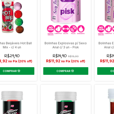
has Beijáveis Hot Ball
Bolinhas Explosivas p/ Sexo
Bolinhas 
Mix - c/ 4 un
Anal c/ 3 un - Pisk
Anal c
R$29,90
R$14,90
R$1
R$19,90
3,92
R$11,92
R$11,9
no Pix (20% off)
no Pix (20% off)