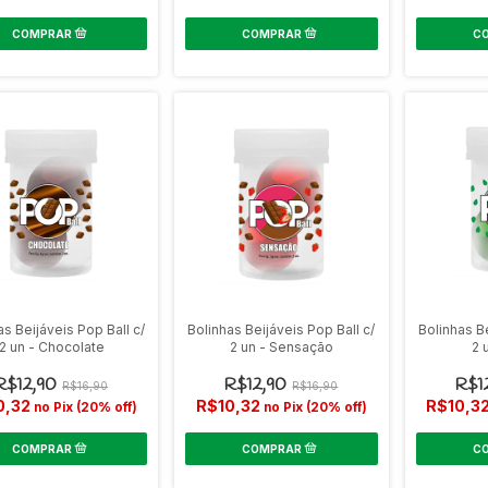
as Beijáveis Pop Ball c/
Bolinhas Beijáveis Pop Ball c/
Bolinhas Be
2 un - Chocolate
2 un - Sensação
2 
R$12,90
R$12,90
R$1
R$16,90
R$16,90
0,32
R$10,32
R$10,3
no Pix (20% off)
no Pix (20% off)