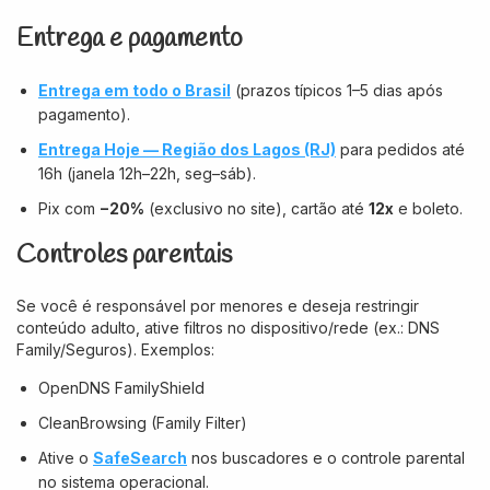
Entrega e pagamento
Entrega em todo o Brasil
(prazos típicos 1–5 dias após
pagamento).
Entrega Hoje — Região dos Lagos (RJ)
para pedidos até
16h (janela 12h–22h, seg–sáb).
Pix com
−20%
(exclusivo no site), cartão até
12x
e boleto.
Controles parentais
Se você é responsável por menores e deseja restringir
conteúdo adulto, ative filtros no dispositivo/rede (ex.: DNS
Family/Seguros). Exemplos:
OpenDNS FamilyShield
CleanBrowsing (Family Filter)
Ative o
SafeSearch
nos buscadores e o controle parental
no sistema operacional.