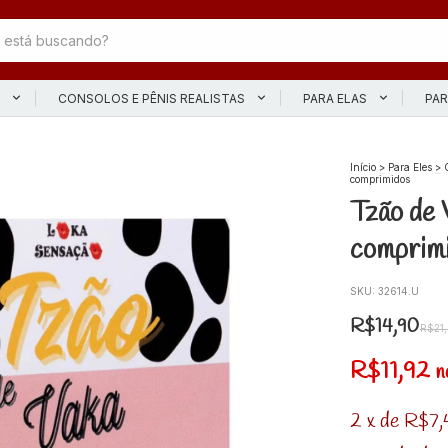
L
CONSOLOS E PÊNIS REALISTAS
PARA ELAS
PAR
Início
>
Para Eles
>
comprimidos
Tzão de 
comprim
SKU:
32614.U
R$14,90
R$21
R$11,92
n
2
x
de
R$7,