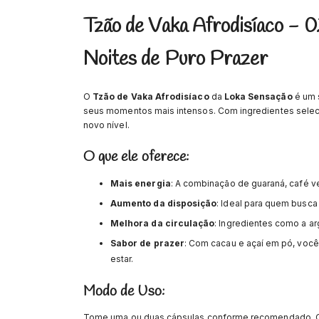
Tzão de Vaka Afrodisíaco - 0
Noites de Puro Prazer
O
Tzão de Vaka Afrodisíaco
da
Loka Sensação
é um 
seus momentos mais intensos. Com ingredientes selecio
novo nível.
O que ele oferece:
Mais energia
: A combinação de guaraná, café ver
Aumento da disposição
: Ideal para quem busca 
Melhora da circulação
: Ingredientes como a a
Sabor de prazer
: Com cacau e açaí em pó, você
estar.
Modo de Uso:
Tome uma ou duas cápsulas conforme recomendado.