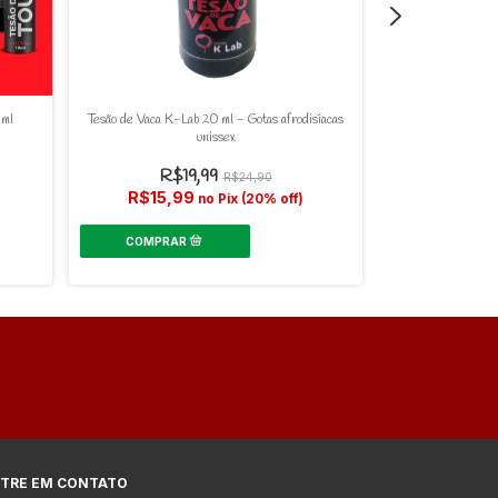
 ml
Tesão de Vaca K-Lab 20 ml - Gotas afrodisíacas
Tesão de Touro 
unissex
R$19,99
R$24,90
R$1
R$15,99
no Pix (20% off)
R$15,9
TRE EM CONTATO