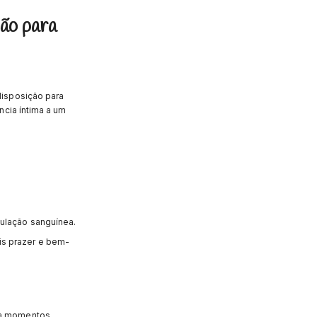
ão para
disposição para
ncia íntima a um
culação sanguínea.
is prazer e bem-
ra momentos