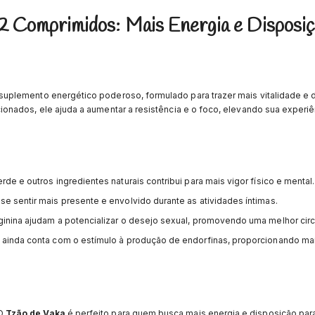
2 Comprimidos: Mais Energia e Disposiç
suplemento energético poderoso, formulado para trazer mais vitalidade e 
nados, ele ajuda a aumentar a resistência e o foco, elevando sua experiê
de e outros ingredientes naturais contribui para mais vigor físico e mental.
se sentir mais presente e envolvido durante as atividades íntimas.
rginina ajudam a potencializar o desejo sexual, promovendo uma melhor cir
 ainda conta com o estímulo à produção de endorfinas, proporcionando ma
 O
Tzão de Vaka
é perfeito para quem busca mais energia e disposição pa