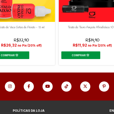
esão de Vaca Gotas da Paixão - 15 ml
Tesão de Touro Ampola Afrodisíaca 10
R$32,90
R$14,90
R$26,32
R$11,92
no Pix (20% off)
no Pix (20% off)
POLÍTICAS DA LOJA
EN