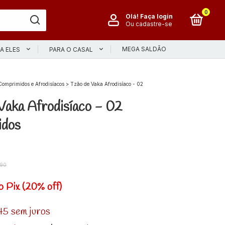
0
Olá!
Faça login
Ou cadastre-se
MEGA SALDÃO
A ELES
PARA O CASAL
Comprimidos e Afrodisíacos
>
Tzão de Vaka Afrodisíaco - 02
Vaka Afrodisíaco - 02
idos
,90
o Pix (20% off)
45
sem juros