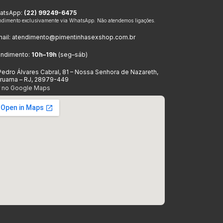
atsApp:
(22) 99249-6475
ndimento exclusivamente via WhatsApp. Não atendemos ligações.
ail:
atendimento@pimentinhasexshop.com.br
endimento:
10h–19h
(seg–sáb)
Pedro Álvares Cabral, 81 – Nossa Senhora de Nazareth,
aruama – RJ, 28979-449
r no Google Maps