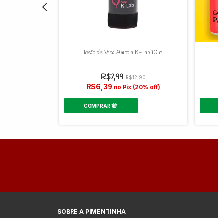
 K-LAB 10 ml
Tesão de Vaca Ampola K-Lab 10 ml
T
R$7,99
1,90
R$12,90
R$6,39
(20% off)
no Pix (20% off)
SOBRE A PIMENTINHA