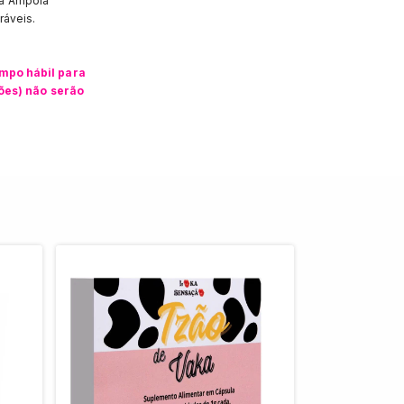
ca Ampola
ráveis.
mpo hábil para
ções) não serão