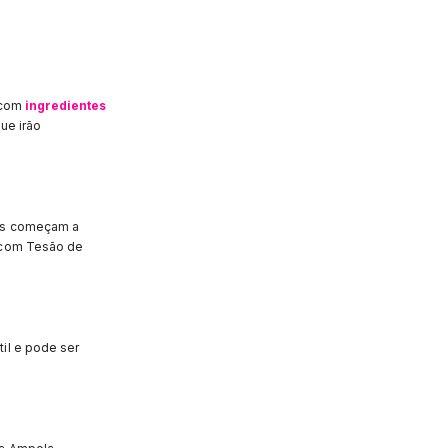
 com
ingredientes
ue irão
cos começam a
a com Tesão de
il e pode ser