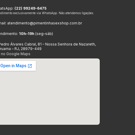
atsApp:
(22) 99249-6475
ndimento exclusivamente via WhatsApp. Não atendemos ligações.
ail:
atendimento@pimentinhasexshop.com.br
endimento:
10h–19h
(seg–sáb)
Pedro Álvares Cabral, 81 – Nossa Senhora de Nazareth,
aruama – RJ, 28979-449
r no Google Maps