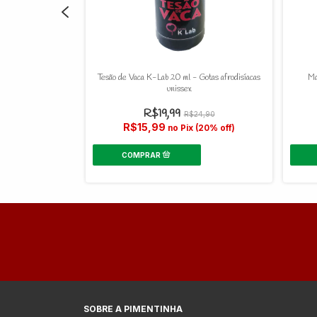
Paixão - 15 ml
Tesão de Vaca K-Lab 20 ml - Gotas afrodisíacas
Ma
unissex
0
R$19,99
R$24,90
R$15,99
 (20% off)
no Pix (20% off)
SOBRE A PIMENTINHA