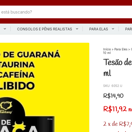
L
CONSOLOS E PÊNIS REALISTAS
PARA ELAS
PAR
Início
>
Para Eles
>
10 ml
Tesão de
ml
SKU:
6052.U
R$14,90
R$11,92
n
2
x
de
R$7,