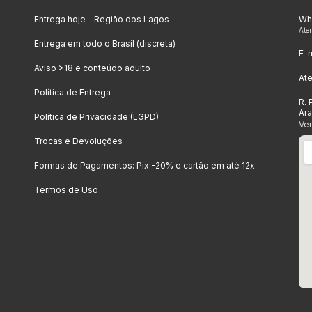
Entrega hoje – Região dos Lagos
Wh
Ate
Entrega em todo o Brasil (discreta)
E-m
Aviso >18 e conteúdo adulto
At
Política de Entrega
R. 
Ar
Política de Privacidade (LGPD)
Ve
Trocas e Devoluções
Formas de Pagamentos: Pix -20% e cartão em até 12x
Termos de Uso