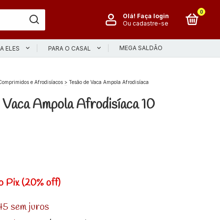
0
Olá!
Faça login
Ou cadastre-se
MEGA SALDÃO
A ELES
PARA O CASAL
Comprimidos e Afrodisíacos
>
Tesão de Vaca Ampola Afrodisíaca
 Vaca Ampola Afrodisíaca 10
o Pix (20% off)
45
sem juros