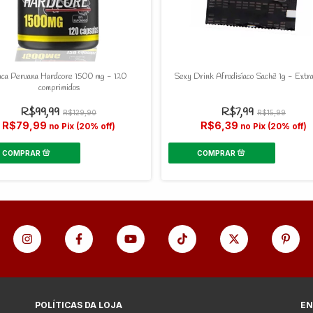
ca Peruana Hardcore 1500 mg - 120
Sexy Drink Afrodisíaco Sachê 1g - Extra
comprimidos
R$99,99
R$7,99
R$129,90
R$15,99
R$79,99
R$6,39
no Pix (20% off)
no Pix (20% off)
POLÍTICAS DA LOJA
EN