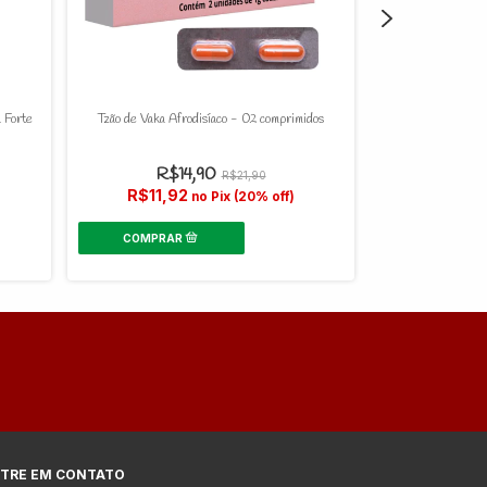
 Forte
Tzão de Vaka Afrodisíaco - 02 comprimidos
Sexy Drink Afrod
R$14,90
R$21,90
R$
R$11,92
no Pix (20% off)
R$7,9
TRE EM CONTATO