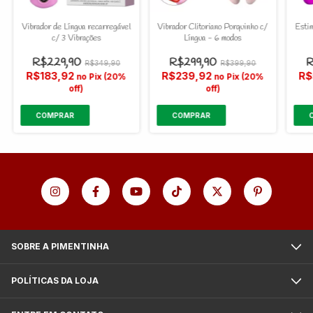
Vibrador de Língua recarregável
Vibrador Clitoriano Porquinho c/
Esti
c/ 3 Vibrações
Língua - 6 modos
R$229,90
R$299,90
R
R$349,90
R$399,90
R$183,92
R$239,92
R$
no Pix (20%
no Pix (20%
off)
off)
SOBRE A PIMENTINHA
POLÍTICAS DA LOJA