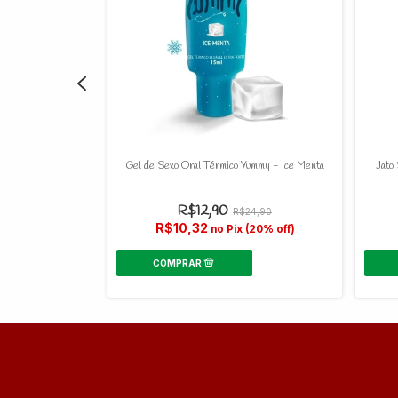
ecimento - 18 ml
Gel de Sexo Oral Térmico Yummy - Ice Menta
Jato 
R$12,90
39,90
R$24,90
R$10,32
 (20% off)
no Pix (20% off)