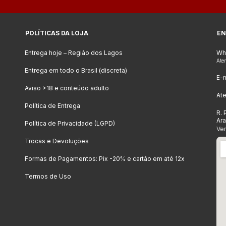
POLÍTICAS DA LOJA
EN
Entrega hoje – Região dos Lagos
Wh
Ate
Entrega em todo o Brasil (discreta)
E-m
Aviso >18 e conteúdo adulto
At
Política de Entrega
R. 
Ar
Política de Privacidade (LGPD)
Ve
Trocas e Devoluções
Formas de Pagamentos: Pix -20% e cartão em até 12x
Termos de Uso