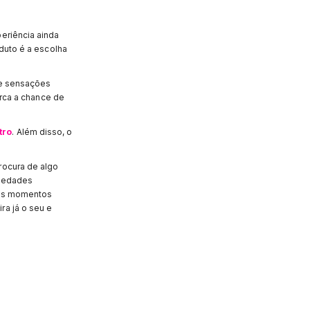
eriência ainda
oduto é a escolha
 e sensações
erca a chance de
tro
. Além disso, o
rocura de algo
riedades
 os momentos
ra já o seu e