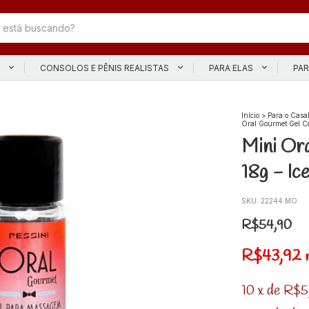
L
CONSOLOS E PÊNIS REALISTAS
PARA ELAS
PAR
Início
>
Para o Casa
Oral Gourmet Gel Co
Mini Or
18g - Ic
SKU:
22244.MO
R$54,90
R$43,92
10
x
de
R$5