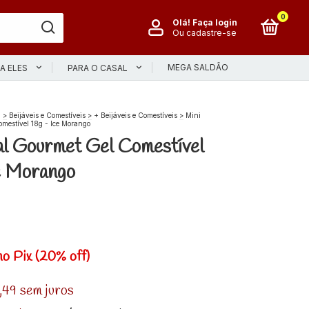
0
Olá!
Faça login
Ou cadastre-se
MEGA SALDÃO
A ELES
PARA O CASAL
l
>
Beijáveis e Comestíveis
>
+ Beijáveis e Comestíveis
>
Mini
mestível 18g - Ice Morango
al Gourmet Gel Comestível
e Morango
no Pix (20% off)
,49
sem juros