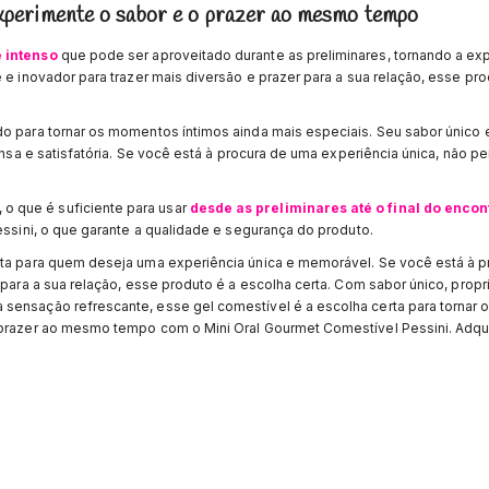
xperimente o sabor e o prazer ao mesmo tempo
 intenso
que pode ser aproveitado durante as preliminares, tornando a exp
 e inovador para trazer mais diversão e prazer para a sua relação, esse pr
do para tornar os momentos íntimos ainda mais especiais. Seu sabor único
tensa e satisfatória. Se você está à procura de uma experiência única, não p
 que é suficiente para usar
desde as preliminares até o final do encon
essini, o que garante a qualidade e segurança do produto.
rta para quem deseja uma experiência única e memorável. Se você está à p
r para a sua relação, esse produto é a escolha certa. Com sabor único, prop
 sensação refrescante, esse gel comestível é a escolha certa para tornar
 prazer ao mesmo tempo com o Mini Oral Gourmet Comestível Pessini. Adqui