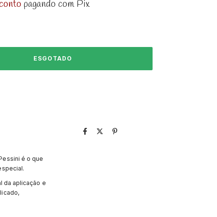
conto
pagando com Pix
Pessini é o que
especial.
l da aplicação e
licado,