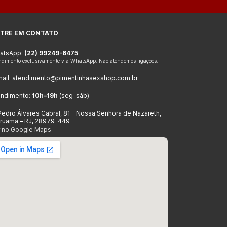
TRE EM CONTATO
atsApp:
(22) 99249-6475
ndimento exclusivamente via WhatsApp. Não atendemos ligações.
ail:
atendimento@pimentinhasexshop.com.br
endimento:
10h–19h
(seg–sáb)
Pedro Álvares Cabral, 81 – Nossa Senhora de Nazareth,
aruama – RJ, 28979-449
r no Google Maps