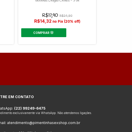
Bolinhas Dragão Chinês - 3 un
Power Shock 220v
M
R$17,90
R$24,90
R$4
R$14,32
no Pix (20% off)
R$39,
TRE EM CONTATO
atsApp:
(22) 99249-6475
ndimento exclusivamente via WhatsApp. Não atendemos ligações.
ail:
atendimento@pimentinhasexshop.com.br