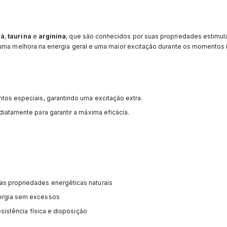
ná
,
taurina
e
arginina
, que são conhecidos por suas propriedades estimul
 uma melhora na energia geral e uma maior excitação durante os momentos 
tos especiais, garantindo uma excitação extra.
iatamente para garantir a máxima eficácia.
as propriedades energéticas naturais
ergia sem excessos
esistência física e disposição