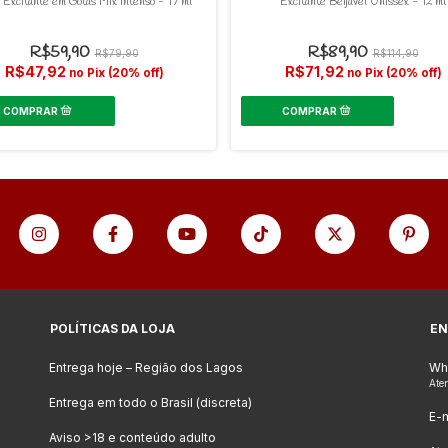
o Excitante em Gotas Mix Intenso - 17 ml
Excitante Beijável Unissex - 12 ml
R$59,90
R$89,90
R$79,90
R$114,90
R$47,92
R$71,92
no Pix (20% off)
no Pix (20% off)
POLÍTICAS DA LOJA
EN
Entrega hoje – Região dos Lagos
Wh
Ate
Entrega em todo o Brasil (discreta)
E-m
Aviso >18 e conteúdo adulto