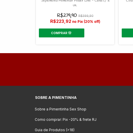
la e Vibra - 18 ml
Suplemento Alimentar Power Love - Caixa c/ 8
Clit
un.
R$279,90
39,90
R$399,90
R$223,92
 (20% off)
no Pix (20% off)
SOBRE A PIMENTINHA
Sobre a Pimentinha Sex Shop
Como comprar: Pix -20% & frete RJ
Guia de Produtos (>18)