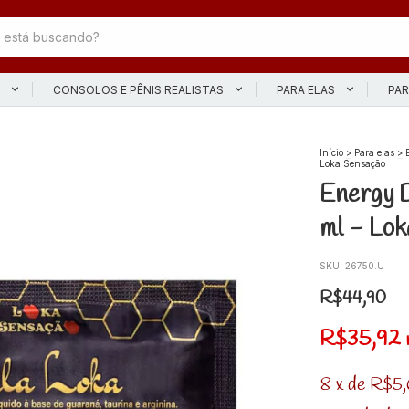
L
CONSOLOS E PÊNIS REALISTAS
PARA ELAS
PAR
Início
>
Para elas
>
Loka Sensação
Energy D
ml - Lok
SKU:
26750.U
R$44,90
R$35,92
8
x
de
R$5,