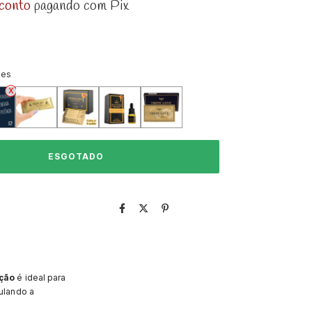
conto
pagando com Pix
ões
ação
é ideal para
ulando a