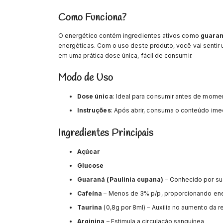
Como Funciona?
O energético contém ingredientes ativos como
guara
energéticas. Com o uso deste produto, você vai sentir
em uma prática dose única, fácil de consumir.
Modo de Uso
Dose única
: Ideal para consumir antes de momen
Instruções
: Após abrir, consuma o conteúdo imed
Ingredientes Principais
Açúcar
Glucose
Guaraná (Paulinia cupana)
– Conhecido por su
Cafeína
– Menos de 3% p/p, proporcionando en
Taurina
(0,8g por 8ml) – Auxilia no aumento da r
Arginina
– Estimula a circulação sanguínea