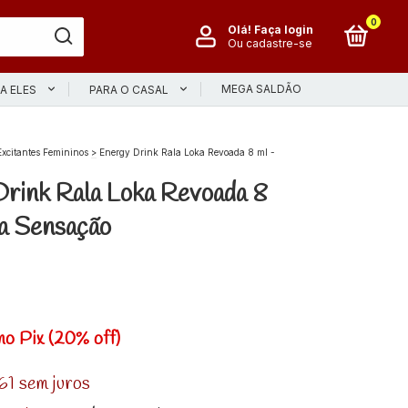
0
Olá!
Faça login
Ou cadastre-se
MEGA SALDÃO
A ELES
PARA O CASAL
Excitantes Femininos
>
Energy Drink Rala Loka Revoada 8 ml -
rink Rala Loka Revoada 8
a Sensação
no Pix (20% off)
61
sem juros