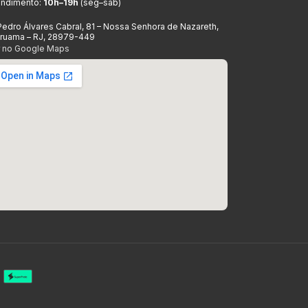
endimento:
10h–19h
(seg–sáb)
Pedro Álvares Cabral, 81 – Nossa Senhora de Nazareth,
aruama – RJ, 28979-449
r no Google Maps