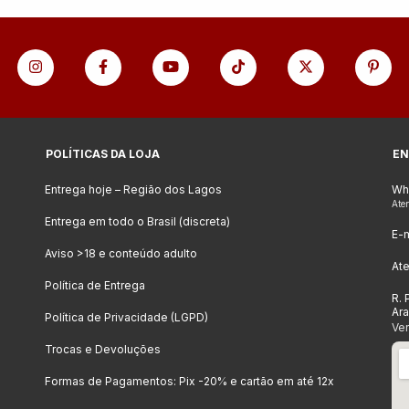
POLÍTICAS DA LOJA
EN
Entrega hoje – Região dos Lagos
Wh
Ate
Entrega em todo o Brasil (discreta)
E-m
Aviso >18 e conteúdo adulto
At
Política de Entrega
R. 
Ar
Política de Privacidade (LGPD)
Ve
Trocas e Devoluções
Formas de Pagamentos: Pix -20% e cartão em até 12x