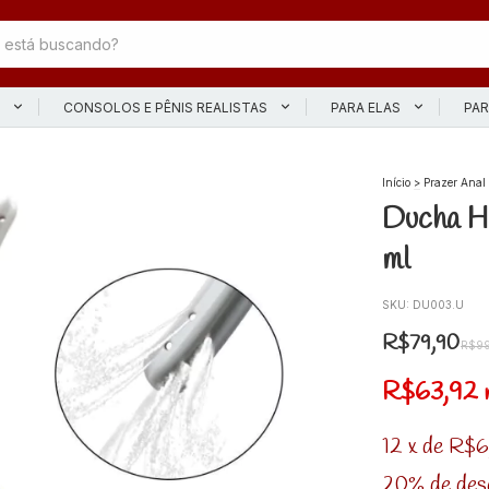
L
CONSOLOS E PÊNIS REALISTAS
PARA ELAS
PAR
Início
>
Prazer Anal
Ducha Hi
ml
SKU:
DU003.U
R$79,90
R$99
R$63,92
12
x
de
R$6
20% de des