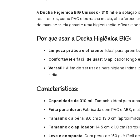
A
Ducha Higiênica BIG Unissex - 310 ml
é a solução i
resistentes, como PVC e borracha macia, ela oferece uma
de manusear, ela garante uma higienização eficaz e seg
Por que usar a Ducha Higiênica BIG:
Limpeza prática e eficiente
: Ideal para quem 
Confortável e fácil de usar
: O aplicador longo
Versátil
: Além de ser usada para higiene íntima,
a dia.
Características:
Capacidade de 310 ml
: Tamanho ideal para uma
Feita para durar
: Fabricada com PVC e ABS, mate
Tamanho da pêra
: 8,0 cm x 13,0 cm (aproximad
Tamanho do aplicador
: 14,5 cm x 1,8 cm (apro
Leve e compacta
: Com peso de 150 g, é fácil de