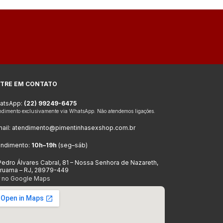
TRE EM CONTATO
atsApp:
(22) 99249-6475
ndimento exclusivamente via WhatsApp. Não atendemos ligações.
ail:
atendimento@pimentinhasexshop.com.br
endimento:
10h–19h
(seg–sáb)
Pedro Álvares Cabral, 81 – Nossa Senhora de Nazareth,
aruama – RJ, 28979-449
r no Google Maps