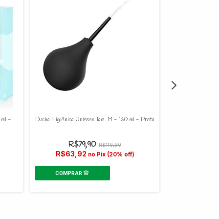
 ml -
Ducha Higiênica Unissex Tam. M - 160 ml - Preta
Ducha Higiên
R$79,90
R$119,90
R$3
R$63,92
no Pix (20% off)
R$27,9