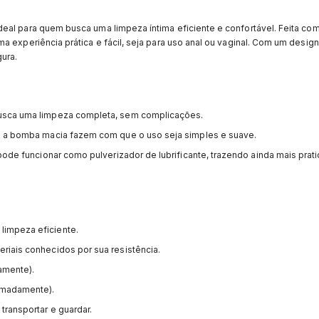
deal para quem busca uma limpeza íntima eficiente e confortável. Feita com
 experiência prática e fácil, seja para uso anal ou vaginal. Com um design 
ura.
busca uma limpeza completa, sem complicações.
 e a bomba macia fazem com que o uso seja simples e suave.
 pode funcionar como pulverizador de lubrificante, trazendo ainda mais prat
 limpeza eficiente.
riais conhecidos por sua resistência.
amente).
ximadamente).
 transportar e guardar.