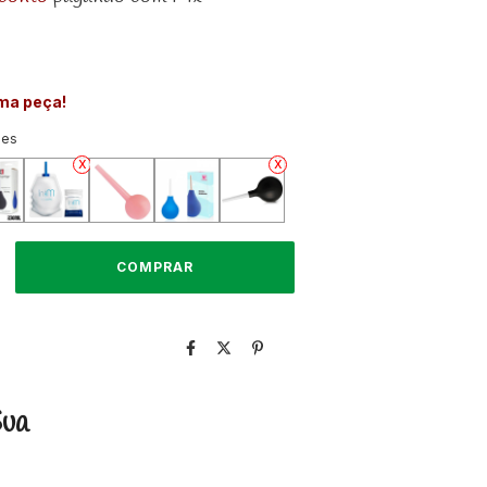
ima peça!
ões
Sua