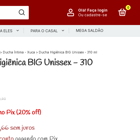
0
Olá!
Faça login
Ou cadastre-se
MEGA SALDÃO
A ELES
PARA O CASAL
>
Ducha Íntima - Xuca
>
Ducha Higiênica BIG Unissex - 310 ml
giênica BIG Unissex - 310
,90
no Pix (20% off)
,66
sem juros
conto
pagando com Pix