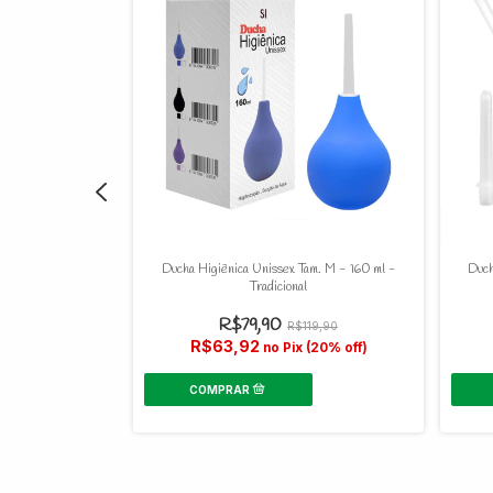
l - 200 ml
Ducha Higiênica Unissex Tam. M - 160 ml -
Duch
Tradicional
0
R$79,90
R$119,90
R$63,92
 (20% off)
no Pix (20% off)
hegar!