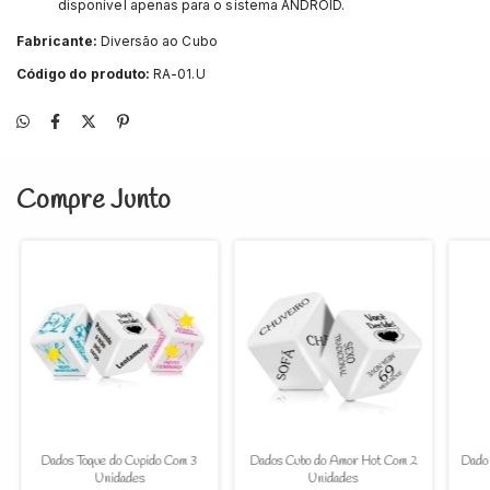
disponível apenas para o sistema ANDROID.
Fabricante:
Diversão ao Cubo
Código do produto:
RA-01.U
Compre Junto
Dados Toque do Cupido Com 3
Dados Cubo do Amor Hot Com 2
Dado 
Unidades
Unidades