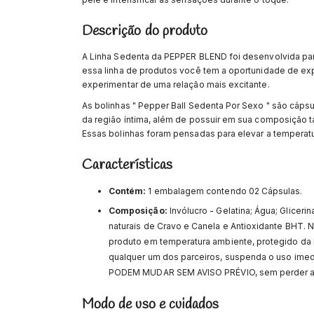
Descrição do produto
A Linha Sedenta da PEPPER BLEND foi desenvolvida pa
essa linha de produtos você tem a oportunidade de exp
experimentar de uma relação mais excitante.
As bolinhas " Pepper Ball Sedenta Por Sexo " são cápsu
da região íntima, além de possuir em sua composição 
Essas bolinhas foram pensadas para elevar a temperatur
Características
Contém:
1 embalagem contendo 02 Cápsulas.
Composição:
Invólucro - Gelatina; Água; Gliceri
naturais de Cravo e Canela e Antioxidante BHT. 
produto em temperatura ambiente, protegido da l
qualquer um dos parceiros, suspenda o uso ime
PODEM MUDAR SEM AVISO PRÉVIO, sem perder a 
Modo de uso e cuidados