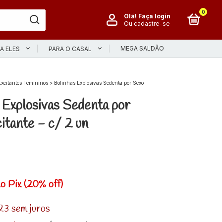
0
Olá!
Faça login
Ou cadastre-se
MEGA SALDÃO
A ELES
PARA O CASAL
Excitantes Femininos
>
Bolinhas Explosivas Sedenta por Sexo
 Explosivas Sedenta por
itante - c/ 2 un
o Pix (20% off)
23
sem juros