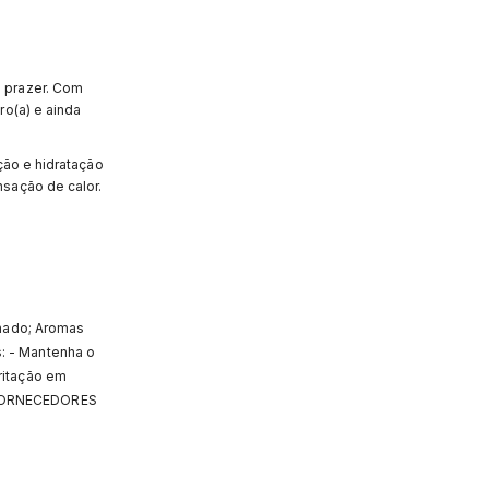
 prazer. Com
ro(a) e ainda
ção e hidratação
sação de calor.
inado; Aromas
: - Mantenha o
ritação em
E FORNECEDORES