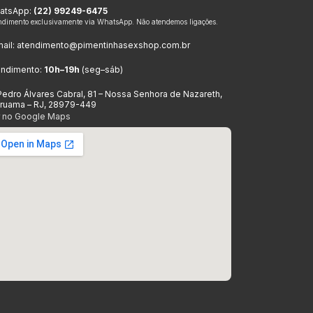
atsApp:
(22) 99249-6475
ndimento exclusivamente via WhatsApp. Não atendemos ligações.
ail:
atendimento@pimentinhasexshop.com.br
endimento:
10h–19h
(seg–sáb)
Pedro Álvares Cabral, 81 – Nossa Senhora de Nazareth,
aruama – RJ, 28979-449
r no Google Maps