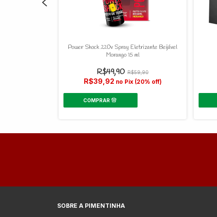
rgasmos - 15g
Power Shock 220v Spray Eletrizante Beijável
Morango 15 ml
R$49,90
54,90
R$59,90
R$39,92
(20% off)
no Pix (20% off)
SOBRE A PIMENTINHA