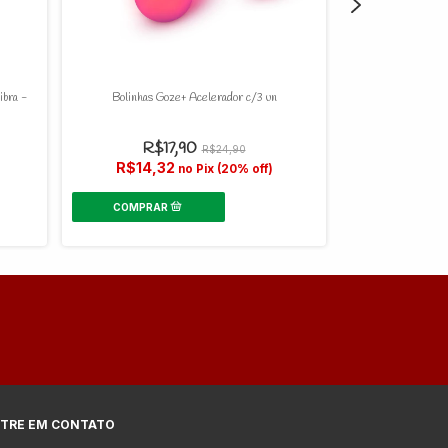
ibra -
Bolinhas Goze+ Acelerador c/3 un
Bolinhas 
R$17,90
R$24,90
R$1
R$14,32
no Pix (20% off)
R$14,3
TRE EM CONTATO