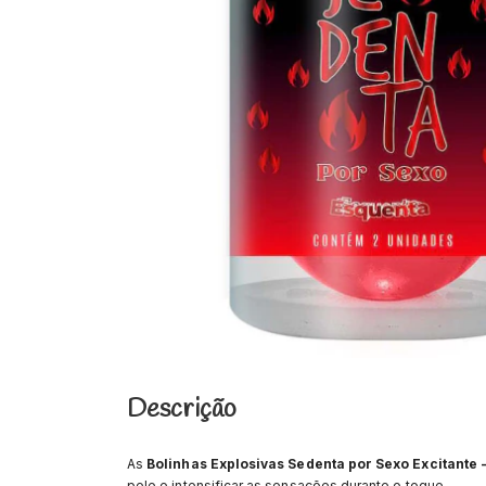
Descrição
As
Bolinhas Explosivas Sedenta por Sexo Excitante -
pele e intensificar as sensações durante o toque.