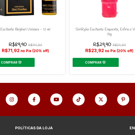
Excitante Beijável Unissex - 12 ml
SiriRyka Excitante Esquenta, Esfria e V
15g
R$89,90
R$29,90
R$114,90
R$34,90
R$71,92
R$23,92
no Pix (20% off)
no Pix (20% off)
POLÍTICAS DA LOJA
EN