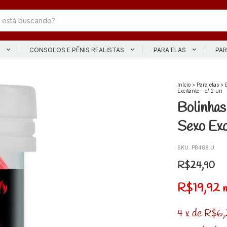
L
CONSOLOS E PÊNIS REALISTAS
PARA ELAS
PAR
Início
>
Para elas
>
Excitante - c/ 2 un
Bolinhas
Sexo Exc
SKU:
PB488.U
R$24,90
R$19,92
n
4
x
de
R$6,