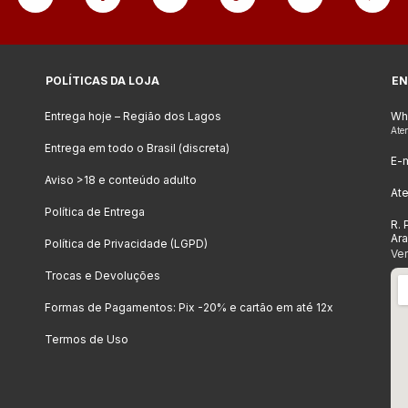
POLÍTICAS DA LOJA
EN
Entrega hoje – Região dos Lagos
Wh
Ate
Entrega em todo o Brasil (discreta)
E-m
Aviso >18 e conteúdo adulto
At
Política de Entrega
R. 
Ar
Política de Privacidade (LGPD)
Ve
Trocas e Devoluções
Formas de Pagamentos: Pix -20% e cartão em até 12x
Termos de Uso