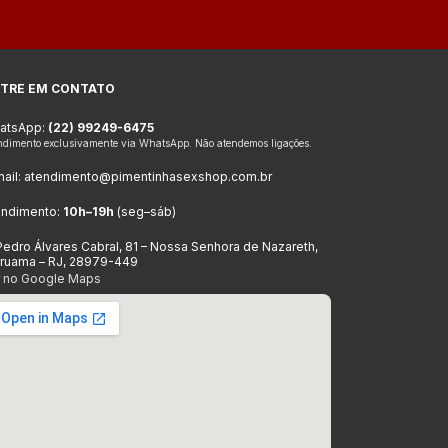
TRE EM CONTATO
atsApp:
(22) 99249-6475
ndimento exclusivamente via WhatsApp. Não atendemos ligações.
ail:
atendimento@pimentinhasexshop.com.br
endimento:
10h–19h
(seg–sáb)
Pedro Álvares Cabral, 81 – Nossa Senhora de Nazareth,
aruama – RJ, 28979-449
r no Google Maps