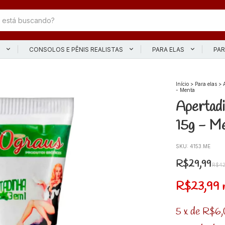
L
CONSOLOS E PÊNIS REALISTAS
PARA ELAS
PAR
Início
>
Para elas
>
- Menta
Apertadi
15g - M
SKU:
4153.ME
R$29,99
R$42
R$23,99
5
x
de
R$6,