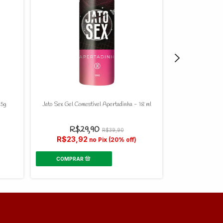
15g
Jato Sex Gel Comestível Apertadinha - 18 ml
Poção Da Virge
R$29,90
R$39,90
R$23,92
no Pix (20% off)
R$27,9