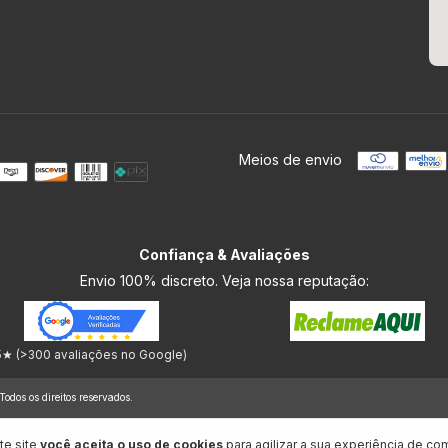
Meios de envio
Confiança & Avaliações
Envio 100% discreto. Veja nossa reputação:
5★ (>300 avaliações no Google)
dos os direitos reservados.
te site
você aceita o uso de cookies
para agilizar a sua experiência de co