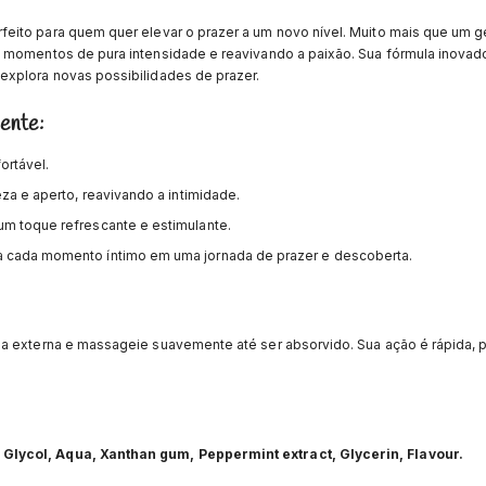
feito para quem quer elevar o prazer a um novo nível. Muito mais que um g
o momentos de pura intensidade e reavivando a paixão. Sua fórmula inova
explora novas possibilidades de prazer.
ente:
ortável.
za e aperto, reavivando a intimidade.
um toque refrescante e estimulante.
a cada momento íntimo em uma jornada de prazer e descoberta.
ma externa e massageie suavemente até ser absorvido. Sua ação é rápida, 
Glycol, Aqua, Xanthan gum, Peppermint extract, Glycerin, Flavour.