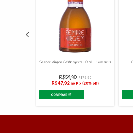
 Sentadona - 18g
Sempre Virgem Adstringente 50 ml - Hamamelis
G
0
R$59,90
R$79,90
R$47,92
(20% off)
no Pix (20% off)