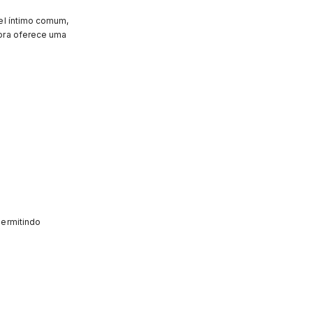
el íntimo comum,
dora oferece uma
permitindo