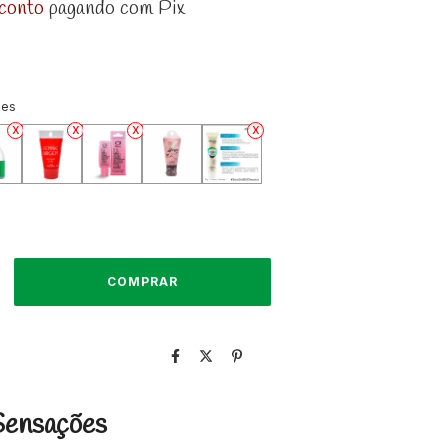
conto
pagando com Pix
ões
Sensações