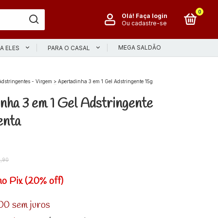
0
Olá!
Faça login
Ou cadastre-se
MEGA SALDÃO
A ELES
PARA O CASAL
Adstringentes - Virgem
>
Apertadinha 3 em 1 Gel Adstringente 15g
nha 3 em 1 Gel Adstringente
enta
,90
no Pix (20% off)
00
sem juros