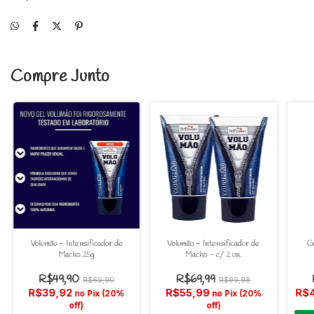
Compre Junto
Volumão - Intensificador de
Volumão - Intensificador de
G
Macho 25g
Macho - c/ 2 un.
R$49,90
R$69,99
R$69,90
R$99,98
R$39,92
R$55,99
R$
no Pix (20%
no Pix (20%
off)
off)