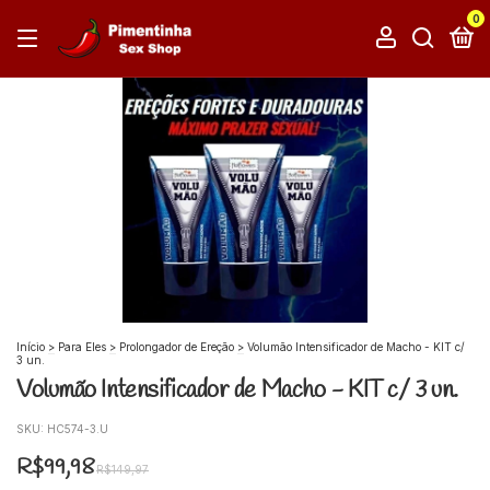
0
Início
>
Para Eles
>
Prolongador de Ereção
>
Volumão Intensificador de Macho - KIT c/
3 un.
Volumão Intensificador de Macho - KIT c/ 3 un.
SKU:
HC574-3.U
R$99,98
R$149,97