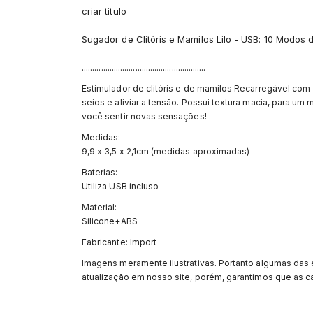
criar titulo
Sugador de Clitóris e Mamilos Lilo - USB: 10 Modos 
..........................................................
Estimulador de clitóris e de mamilos Recarregável com 
seios e aliviar a tensão. Possui textura macia, para um
você sentir novas sensações!
Medidas:
9,9 x 3,5 x 2,1cm (medidas aproximadas)
Baterias:
Utiliza USB incluso
Material:
Silicone+ABS
Fabricante: Import
Imagens meramente ilustrativas. Portanto algumas das
atualização em nosso site, porém, garantimos que as ca