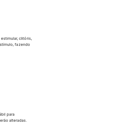
timular, clitóris,
estímulo, fazendo
bil para
erão alteradas.