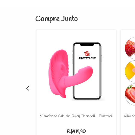
Compre Junto
tico com Ventosa -
Vibrador de Calcinha Fancy Clamshell - Bluetooth
Vibrado
re
0
R$419,90