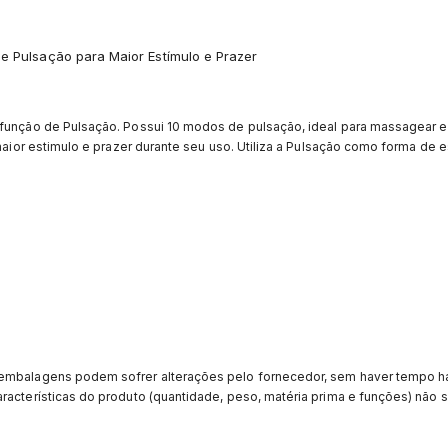
de Pulsação para Maior Estímulo e Prazer
função de Pulsação. Possui 10 modos de pulsação, ideal para massagear e es
 maior estimulo e prazer durante seu uso. Utiliza a Pulsação como forma de 
 embalagens podem sofrer alterações pelo fornecedor, sem haver tempo há
racterísticas do produto (quantidade, peso, matéria prima e funções) não s