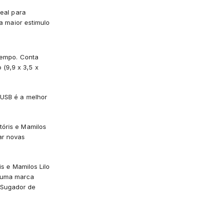
deal para
na maior estimulo
 tempo. Conta
(9,9 x 3,5 x
 USB é a melhor
tóris e Mamilos
ar novas
is e Mamilos Lilo
r uma marca
 Sugador de