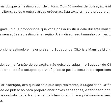
mais do que um estimulador de clitóris. Com 10 modos de pulsação, é i
o clitóris, seios e outras áreas erógenas. Sua textura macia proporcio
regável, o que proporciona que você possa usufruir dele durante mais
sensações ao estimular a região. Além disso, seu tamanho compacto 
ione estimulo e maior prazer, o Sugador de Clitóris e Mamilos Lilo -
de, com a função de pulsação, não deixe de adquirir o Sugador de Cli
o ramo, ele é a solução que você precisa para estimular e proporcion
r discrição, alta qualidade e que seja resistente, o Sugador de Clitór
ção de pulsação para proporcionar novas sensações, é fabricado po
e confiabilidade. Não perca mais tempo, adquira agora mesmo o seu
a.