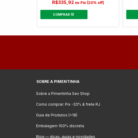
R$335,92
x (20% off)
no Pix (20% off)
SOBRE A PIMENTINHA
Sobre a Pimentinha Sex Shop
Como comprar: Pix -20% & frete RJ
Guia de Produtos (>18)
Embalagem 100% discreta
Blog — dicas, guias e novidades