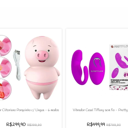
r Clitoriano Porquinho c/ Língua - 6 modos
Vibrador Casal Tiffany sem fio - Pretty
R$299,90
R$499,99
R$399,90
R$799,90