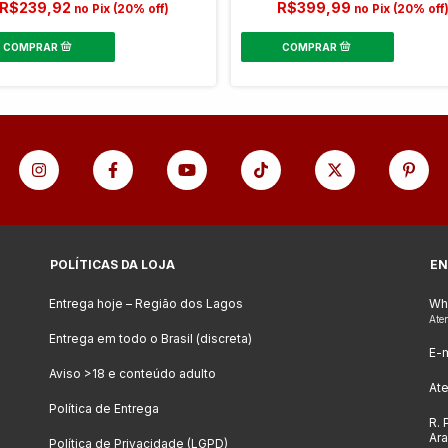
R$239,92
R$399,99
no Pix (20% off)
no Pix (20% off
POLÍTICAS DA LOJA
EN
Entrega hoje – Região dos Lagos
Wh
Ate
Entrega em todo o Brasil (discreta)
E-m
Aviso >18 e conteúdo adulto
At
Política de Entrega
R. 
Ar
Política de Privacidade (LGPD)