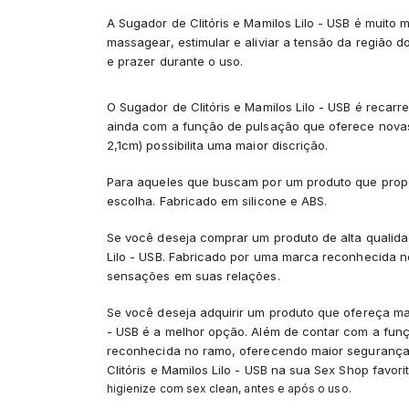
A Sugador de Clitóris e Mamilos Lilo - USB é muito 
massagear, estimular e aliviar a tensão da região d
e prazer durante o uso.
O Sugador de Clitóris e Mamilos Lilo - USB é recar
ainda com a função de pulsação que oferece novas 
2,1cm) possibilita uma maior discrição.
Para aqueles que buscam por um produto que proporc
escolha. Fabricado em silicone e ABS.
Se você deseja comprar um produto de alta qualida
Lilo - USB. Fabricado por uma marca reconhecida n
sensações em suas relações.
Se você deseja adquirir um produto que ofereça maio
- USB é a melhor opção. Além de contar com a fun
reconhecida no ramo, oferecendo maior segurança 
Clitóris e Mamilos Lilo - USB na sua Sex Shop favorit
higienize com sex clean, antes e após o uso.