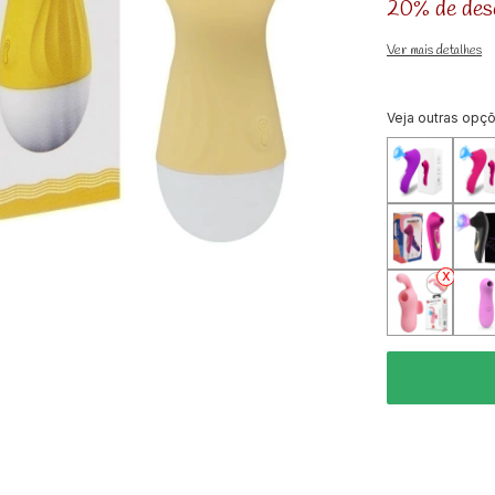
20% de des
Ver mais detalhes
Veja outras opç