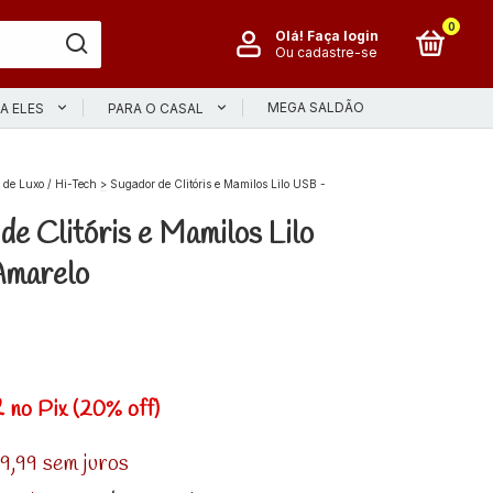
0
Olá!
Faça login
Ou cadastre-se
MEGA SALDÃO
A ELES
PARA O CASAL
de Luxo / Hi-Tech
>
Sugador de Clitóris e Mamilos Lilo USB -
de Clitóris e Mamilos Lilo
marelo
2
no Pix (20% off)
9,99
sem juros