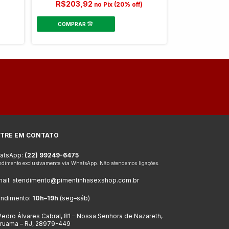
R$203,92
)
no Pix (20% off)
R$199,
TRE EM CONTATO
atsApp:
(22) 99249-6475
ndimento exclusivamente via WhatsApp. Não atendemos ligações.
ail:
atendimento@pimentinhasexshop.com.br
endimento:
10h–19h
(seg–sáb)
Pedro Álvares Cabral, 81 – Nossa Senhora de Nazareth,
aruama – RJ, 28979-449