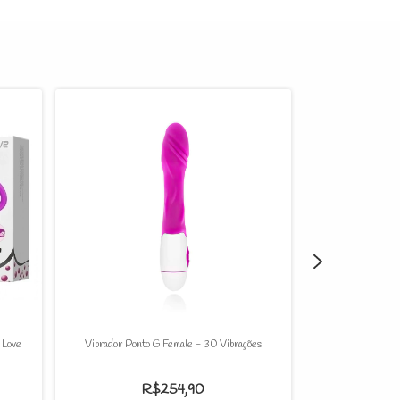
 Love
Vibrador Ponto G Female - 30 Vibrações
Strapless c/ Vib
R$254,90
R$24