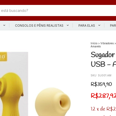
L
CONSOLOS E PÊNIS REALISTAS
PARA ELAS
PAR
Início
>
Vibradores
>
Amarelo
Sugador 
USB - A
SKU:
SU001.AM
R$359,90
R$287,9
12
x
de
R$2