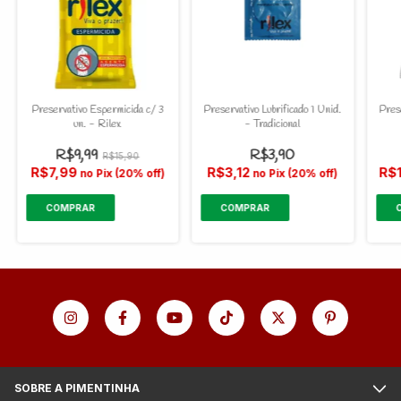
Preservativo Espermicida c/ 3
Preservativo Lubrificado 1 Unid.
Pres
un. - Rilex
- Tradicional
R$9,99
R$3,90
R$15,90
R$7,99
R$3,12
R$
no Pix (20% off)
no Pix (20% off)
SOBRE A PIMENTINHA