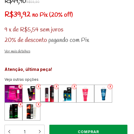
R$49,90
R$59,90
R$39,92
no Pix (20% off)
9
x
de
R$5,54
sem juros
20% de desconto
pagando com Pix
Ver mais detalhes
Atenção, última peça!
Veja outras opções