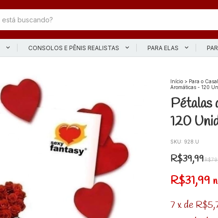
L
CONSOLOS E PÊNIS REALISTAS
PARA ELAS
PAR
Início
>
Para o Casa
Aromáticas - 120 U
Pétalas 
120 Uni
SKU:
928.U
R$39,99
R$79
R$31,99
n
7
x
de
R$5,