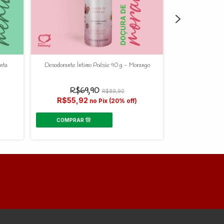
nta
Desodorante Íntimo Poésie 90 g - Morango
Perfume Afrodis
R$69,90
R$89,90
R$4
R$55,92
no Pix (20% off)
R$35,