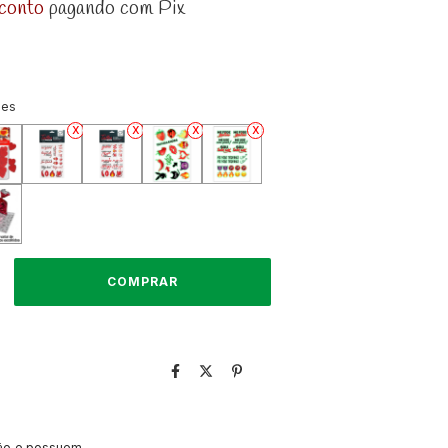
conto
pagando com Pix
ões
ção e possuem