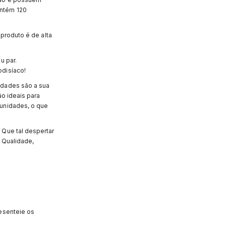
ontém 120
produto é de alta
u par.
odisíaco!
idades são a sua
o ideais para
 unidades, o que
 Que tal despertar
. Qualidade,
esenteie os