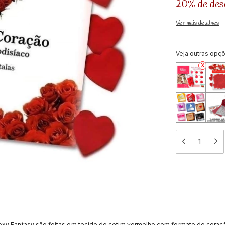
20% de des
Ver mais detalhes
Veja outras opç
Sexy Fantasy são feitas em tecido de cetim vermelho com formato de cora