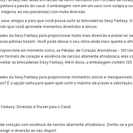
espertará a paixão do casal. A embalagem vem em um saco com solapa e c
mágicos ao seu parceiro(a) com muita diversão.
 seus amigos e para que você possa curtir as brincadeiras Sexy Fantasy. O 
indo que você aproveite momentos divertidos e únicos.
ades da Sexy Fantasy para proporcionar muito mais diversão e prazer ao se
as pétalas trazem. Você pode deixar o seu clima ainda mais quente e afr
proporcione um momento único, as Pétalas de Coração Aromáticas - 120 Un
om formato de coração e essência de narciso altamente afrodisíaca, elas sã
veitar as brincadeiras Sexy Fantasy. Além disso, a embalagem contém 120
ades da Sexy Fantasy para proporcionar momentos únicos e inesquecíveis.
so? É a opção certa para quem quer curtir o máximo de prazer e satisfação
Fantasy: Diversão e Prazer para o Casal
e coração com essência de narciso altamente afrodisíaco. Divirta-se e pr
esign e diversão ao seu dispor!