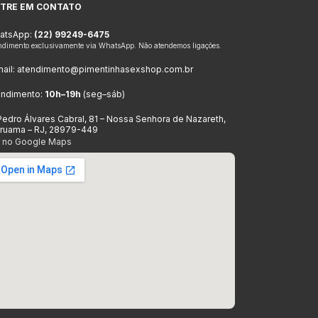
TRE EM CONTATO
atsApp:
(22) 99249-6475
ndimento exclusivamente via WhatsApp. Não atendemos ligações.
ail:
atendimento@pimentinhasexshop.com.br
endimento:
10h–19h
(seg–sáb)
Pedro Álvares Cabral, 81 – Nossa Senhora de Nazareth,
aruama – RJ, 28979-449
r no Google Maps