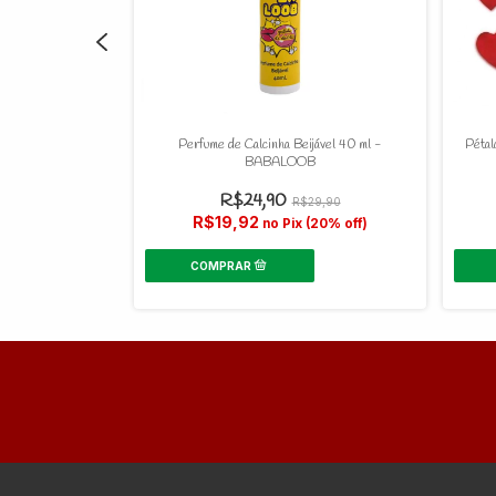
me Beijável 15ml -
Perfume de Calcinha Beijável 40 ml -
Pétal
BABALOOB
0
R$24,90
R$29,90
R$19,92
 (20% off)
no Pix (20% off)