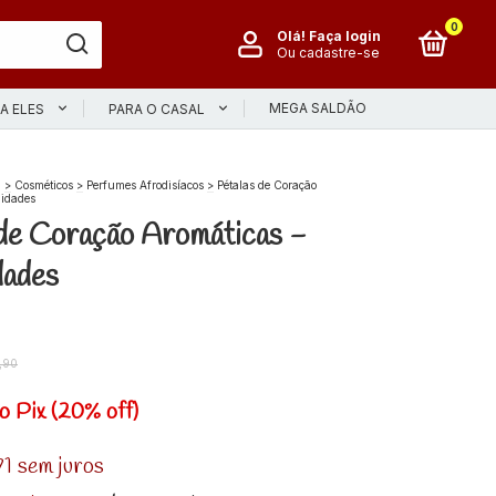
0
Olá!
Faça login
Ou cadastre-se
MEGA SALDÃO
A ELES
PARA O CASAL
l
>
Cosméticos
>
Perfumes Afrodisíacos
>
Pétalas de Coração
nidades
de Coração Aromáticas -
dades
,90
o Pix (20% off)
71
sem juros