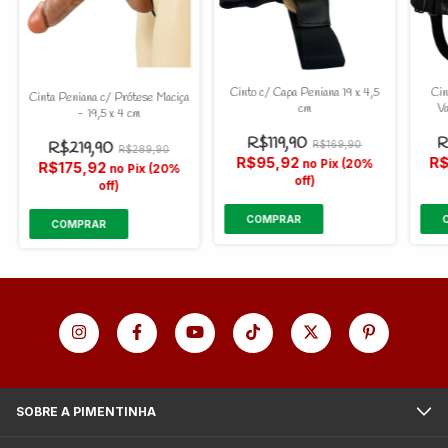
Cinto c/ Capa Peniana 19 x 4,5
Cin
Cinta Peniana c/ Prótese Maciça
cm
Va
- 19,5 x 4 cm
R$119,90
R
R$219,90
R$169,90
R$289,90
R$95,92
R$
no Pix (20%
R$175,92
no Pix (20%
off)
off)
SOBRE A PIMENTINHA