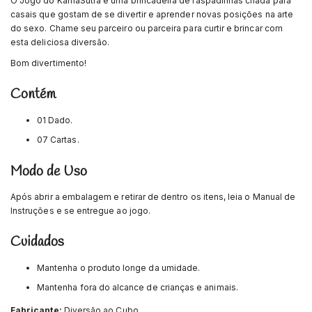
O Jogo do KamaSutra é uma brincadeira de raspadinhas criada para
casais que gostam de se divertir e aprender novas posições na arte
do sexo. Chame seu parceiro ou parceira para curtir e brincar com
esta deliciosa diversão.
Bom divertimento!
Contém
01 Dado.
07 Cartas.
Modo de Uso
Após abrir a embalagem e retirar de dentro os itens, leia o Manual de
Instruções e se entregue ao jogo.
Cuidados
Mantenha o produto longe da umidade.
Mantenha fora do alcance de crianças e animais.
Fabricante:
Diversão ao Cubo