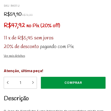
SKU:
RK01.U
R$59,90
R$79,90
R$47,92
no Pix (20% off)
11
x
de
R$5,45
sem juros
20% de desconto
pagando com Pix
Ver mais detalhes
Atenção, última peça!
Descrição