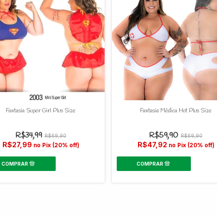
Fantasia Super Girl Plus Size
Fantasia Médica Hot Plus Size
R$34,99
R$59,90
R$69,90
R$69,90
R$27,99
R$47,92
no Pix (20% off)
no Pix (20% off)