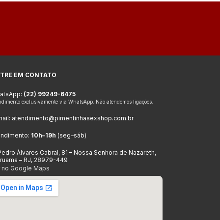
TRE EM CONTATO
atsApp:
(22) 99249-6475
ndimento exclusivamente via WhatsApp. Não atendemos ligações.
ail:
atendimento@pimentinhasexshop.com.br
endimento:
10h–19h
(seg–sáb)
Pedro Álvares Cabral, 81 – Nossa Senhora de Nazareth,
aruama – RJ, 28979-449
r no Google Maps