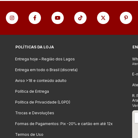
POLÍTICAS DA LOJA
EN
Entrega hoje – Região dos Lagos
Wh
Ate
Entrega em todo o Brasil (discreta)
E-m
Aviso >18 e conteúdo adulto
At
Política de Entrega
R. 
Ar
Política de Privacidade (LGPD)
Ve
Trocas e Devoluções
Formas de Pagamentos: Pix -20% e cartão em até 12x
Termos de Uso