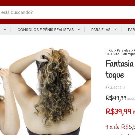
L
CONSOLOS E PÊNIS REALISTAS
PARA ELAS
PAR
Início
>
Para elas
>
Plus Size - Mil toqu
Fantasia
toque
SKU:
3202.U
R$49,99
R$69
R$39,99
9
x
de
R$5,