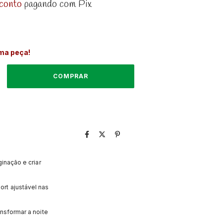
conto
pagando com Pix
ima peça!
inação e criar
rt ajustável nas
ansformar a noite