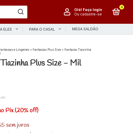
0
Olá!
Faça login
Ou cadastre-se
MEGA SALDÃO
A ELES
PARA O CASAL
Fantasias e Lingeries
>
Fantasias Plus Size
>
Fantasia Tiazinha
e
 Tiazinha Plus Size - Mil
,90
no Pix (20% off)
55
sem juros