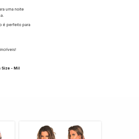
ara uma noite
a.
o é perfeito para
ncríveis!
 Size - Mil
ESGOTADO