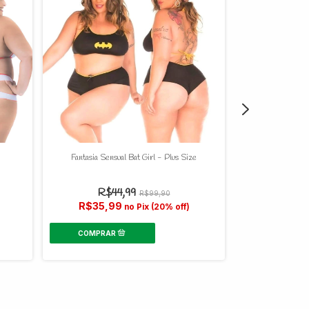
Fantasia Sensual Bat Girl - Plus Size
Fantasia Sensu
R$44,99
R$99,90
R$35,99
no Pix (20% off)
R$79,
Av