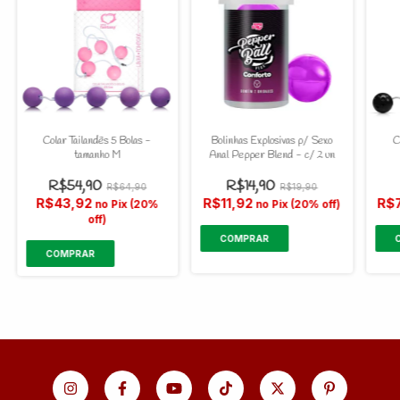
Colar Tailandês 5 Bolas -
Bolinhas Explosivas p/ Sexo
C
tamanho M
Anal Pepper Blend - c/ 2 un
R$54,90
R$14,90
R$64,90
R$19,90
R$43,92
R$11,92
R$
no Pix (20%
no Pix (20% off)
off)