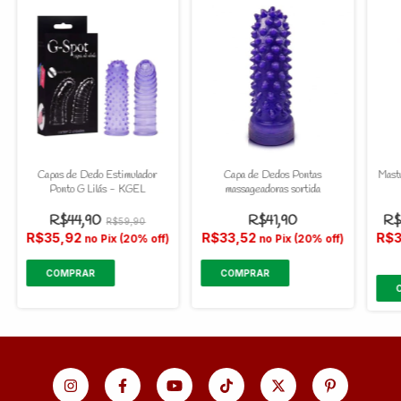
Capas de Dedo Estimulador
Capa de Dedos Pontas
Mastu
Ponto G Lilás - KGEL
massageadoras sortida
R$44,90
R$41,90
R$
R$59,90
R$35,92
R$33,52
R$3
no Pix (20% off)
no Pix (20% off)