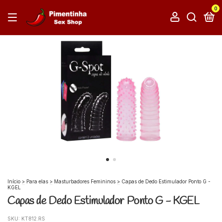
0
Início
>
Para elas
>
Masturbadores Femininos
>
Capas de Dedo Estimulador Ponto G -
KGEL
Capas de Dedo Estimulador Ponto G - KGEL
SKU:
KT812.RS