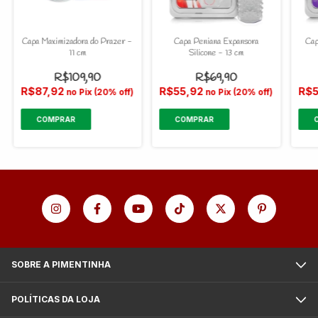
Capa Maximizadora do Prazer -
Capa Peniana Expansora
Cap
11 cm
Silicone - 13 cm
R$109,90
R$69,90
R$87,92
R$55,92
R$
no Pix (20% off)
no Pix (20% off)
SOBRE A PIMENTINHA
POLÍTICAS DA LOJA