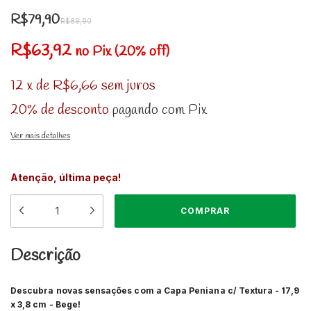
R$79,90
R$89,90
R$63,92
no Pix (20% off)
12
x
de
R$6,66
sem juros
20% de desconto
pagando com Pix
Ver mais detalhes
Atenção, última peça!
Descrição
Descubra novas sensações com a Capa Peniana c/ Textura - 17,9
x 3,8 cm - Bege!