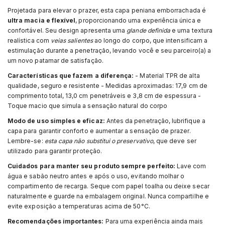
Projetada para elevar o prazer, esta capa peniana emborrachada é
ultra macia e flexível
, proporcionando uma experiência única e
confortável. Seu design apresenta uma
glande definida
e uma textura
realística com
veias salientes
ao longo do corpo, que intensificam a
estimulação durante a penetração, levando você e seu parceiro(a) a
um novo patamar de satisfação.
Características que fazem a diferença:
- Material TPR de alta
qualidade, seguro e resistente - Medidas aproximadas: 17,9 cm de
comprimento total, 13,0 cm penetráveis e 3,8 cm de espessura -
Toque macio que simula a sensação natural do corpo
Modo de uso simples e eficaz:
Antes da penetração, lubrifique a
capa para garantir conforto e aumentar a sensação de prazer.
Lembre-se:
esta capa não substitui o preservativo
, que deve ser
utilizado para garantir proteção.
Cuidados para manter seu produto sempre perfeito:
Lave com
água e sabão neutro antes e após o uso, evitando molhar o
compartimento de recarga. Seque com papel toalha ou deixe secar
naturalmente e guarde na embalagem original. Nunca compartilhe e
evite exposição a temperaturas acima de 50°C.
Recomendações importantes:
Para uma experiência ainda mais