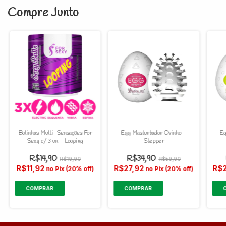
Compre Junto
Bolinhas Multi-Sensações For
Egg Masturbador Ovinho -
Eg
Sexy c/ 3 un - Looping
Stepper
R$14,90
R$34,90
R$19,90
R$59,90
R$11,92
R$27,92
R$
no Pix (20% off)
no Pix (20% off)