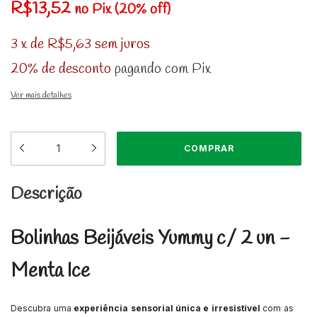
R$13,52
no Pix (20% off)
3
x
de
R$5,63
sem juros
20% de desconto
pagando com Pix
Ver mais detalhes
Descrição
Bolinhas Beijáveis Yummy c/ 2 un -
Menta Ice
Descubra uma
experiência sensorial única e irresistível
com as