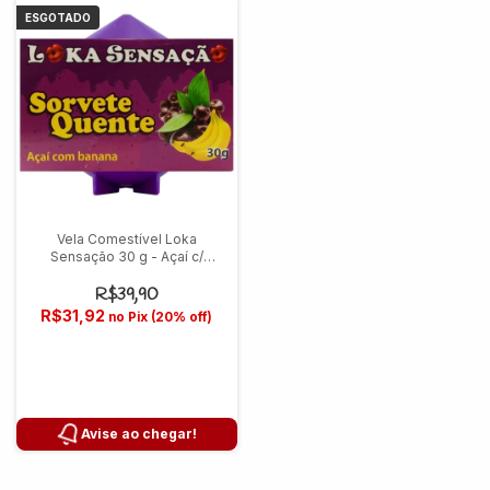
ESGOTADO
Vela Comestível Loka
Sensação 30 g - Açaí c/
Banana
R$39,90
R$31,92
no Pix (20% off)
Avise ao chegar!