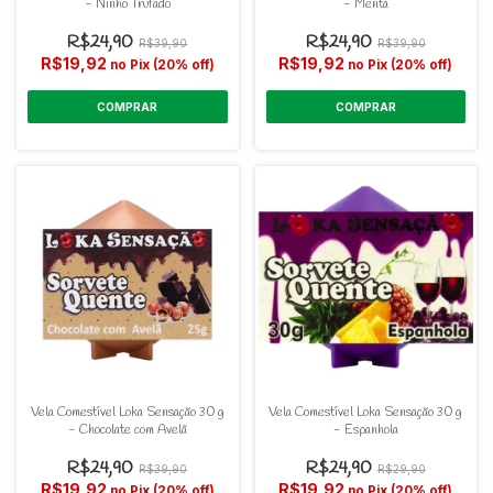
- Ninho Trufado
- Menta
R$24,90
R$24,90
R$39,90
R$39,90
R$19,92
R$19,92
no Pix (20% off)
no Pix (20% off)
Vela Comestível Loka Sensação 30 g
Vela Comestível Loka Sensação 30 g
- Chocolate com Avelã
- Espanhola
R$24,90
R$24,90
R$39,90
R$29,90
R$19,92
R$19,92
no Pix (20% off)
no Pix (20% off)