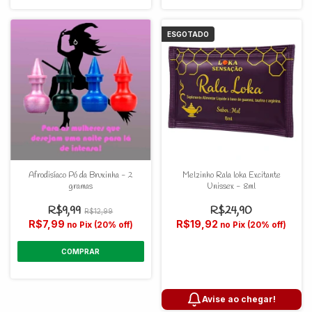
ESGOTADO
Afrodisíaco Pó da Bruxinha - 2
Melzinho Rala loka Excitante
gramas
Unissex - 8ml
R$9,99
R$24,90
R$12,99
R$7,99
R$19,92
no Pix (20% off)
no Pix (20% off)
Avise ao chegar!