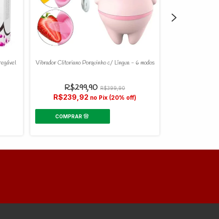
regável
Vibrador Clitoriano Porquinho c/ Língua - 6 modos
Máquina de Sexo Pê
C
R$299,90
R$399,90
R$239,92
no Pix (20% off)
R$799,