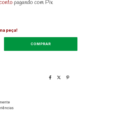
conto
pagando com Pix
ima peça!
lmente
riências