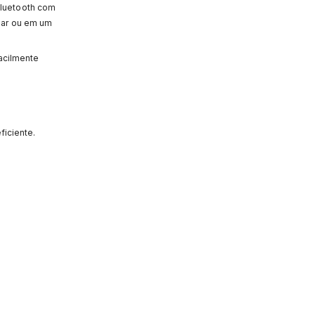
Bluetooth com
 lar ou em um
acilmente
ficiente.