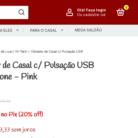
0
Olá!
Faça login
Ou cadastre-se
MEGA SALDÃO
A ELES
PARA O CASAL
de Luxo / Hi-Tech
>
Vibrador de Casal c/ Pulsação USB
 de Casal c/ Pulsação USB
one - Pink
599,90
2
no Pix (20% off)
3,33
sem juros