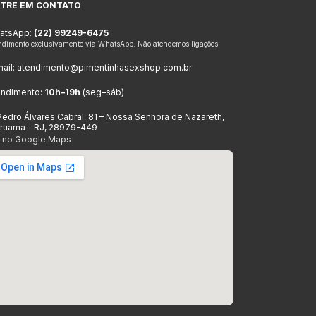
TRE EM CONTATO
atsApp:
(22) 99249-6475
ndimento exclusivamente via WhatsApp. Não atendemos ligações.
ail:
atendimento@pimentinhasexshop.com.br
endimento:
10h–19h
(seg–sáb)
Pedro Álvares Cabral, 81 – Nossa Senhora de Nazareth,
aruama – RJ, 28979-449
r no Google Maps