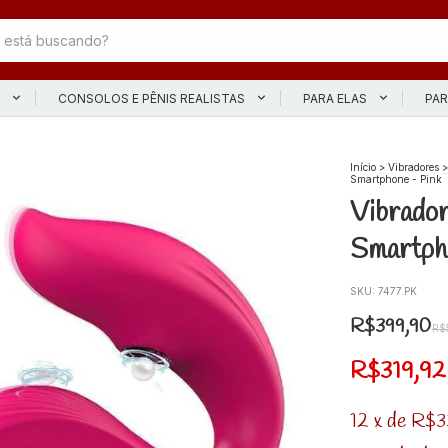
L
CONSOLOS E PÊNIS REALISTAS
PARA ELAS
PAR
Início
>
Vibradores
>
Smartphone - Pink
Vibrador
Smartph
SKU:
7477.PK
R$399,90
R$
R$319,9
12
x
de
R$3