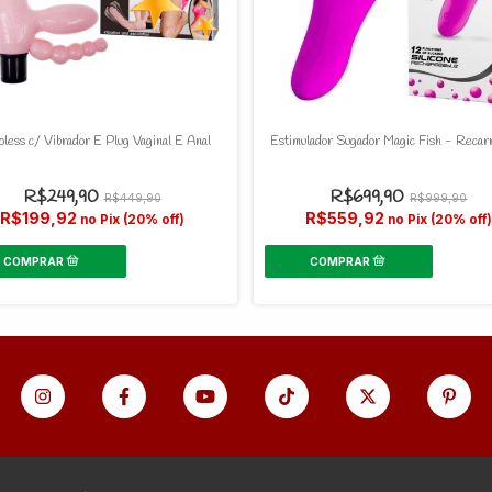
pless c/ Vibrador E Plug Vaginal E Anal
Estimulador Sugador Magic Fish - Recar
R$249,90
R$699,90
R$449,90
R$999,90
R$199,92
R$559,92
no Pix (20% off)
no Pix (20% off)