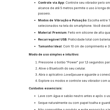
Controle via App
: Controle seu vibrador pelo s
alcance de até 5 metros permite o uso à longa di
passeio.
Modos de Vibração e Pulsação
: Escolha entre
selecionados na tela do smartphone. Você decide
Material Premium
: Feito em silicone de alta qu
Recarregável USB
: Praticidade total com bater
Tamanho Ideal
: Com 10 cm de comprimento e 3,
Modo de uso simples e intuitivo:
Pressione o botão "Power" por 1,5 segundos para 
Ative o Bluetooth do seu celular.
Abra o aplicativo
LoveSpouse
e aguarde a conexã
Explore os modos e controle seu vibrador com 
Cuidados essenciais:
Lave com água e sabão neutro antes e após o uso
Seque naturalmente ou com papel toalha e guard
Não compartilhe o produto e evite exposição a 