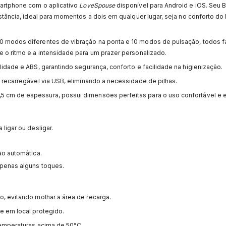
martphone com o aplicativo
LoveSpouse
disponível para Android e iOS. Seu 
stância, ideal para momentos a dois em qualquer lugar, seja no conforto do
 10 modos diferentes de vibração na ponta e 10 modos de pulsação, todos f
 o ritmo e a intensidade para um prazer personalizado.
alidade e ABS, garantindo segurança, conforto e facilidade na higienização.
ia recarregável via USB, eliminando a necessidade de pilhas.
5 cm de espessura, possui dimensões perfeitas para o uso confortável e e
ligar ou desligar.
o automática.
apenas alguns toques.
, evitando molhar a área de recarga.
e em local protegido.
temperaturas acima de 50°C.