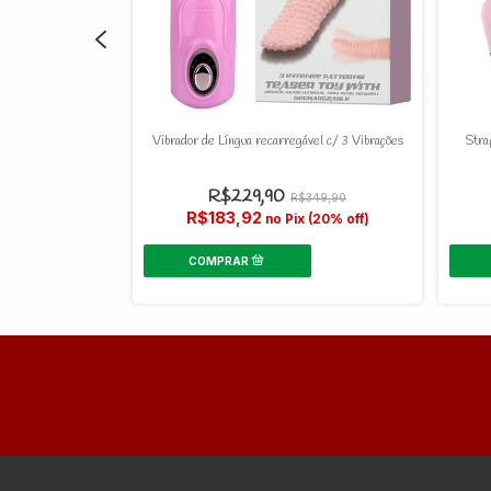
amshell - Bluetooth
Vibrador de Língua recarregável c/ 3 Vibrações
Stra
0
R$229,90
R$349,90
R$183,92
 (20% off)
no Pix (20% off)