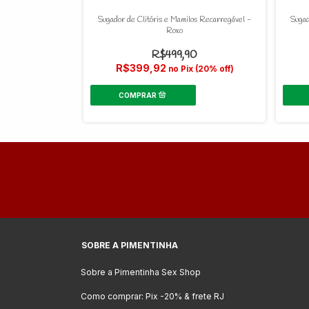
os Lilo USB - Rosa
Sugador de Clitóris e Mamilos Recarregável -
Sugad
Roxo
R$499,90
359,90
R$399,92
 (20% off)
no Pix (20% off)
SOBRE A PIMENTINHA
Sobre a Pimentinha Sex Shop
Como comprar: Pix -20% & frete RJ