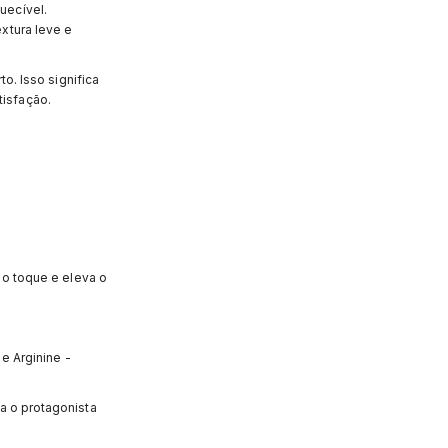
uecível.
xtura leve e
o. Isso significa
isfação.
 o toque e eleva o
e Arginine -
ja o protagonista