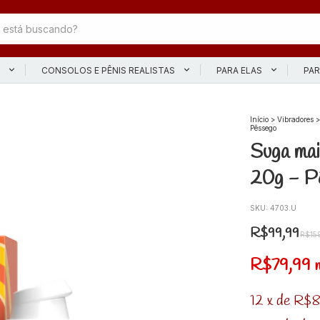
L
CONSOLOS E PÊNIS REALISTAS
PARA ELAS
PAR
Início
>
Vibradores
>
Pêssego
Suga mai
20g - P
SKU:
4703.U
R$99,99
R$15
R$79,99
12
x
de
R$8