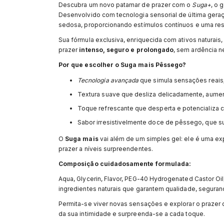
Descubra um novo patamar de prazer com o
Suga+
, o 
Desenvolvido com tecnologia sensorial de última gera
sedosa, proporcionando estímulos contínuos e uma respo
Sua fórmula exclusiva, enriquecida com ativos naturais, 
prazer
intenso, seguro e prolongado
, sem ardência 
Por que escolher o Suga mais Pêssego?
Tecnologia avançada
que simula sensações reais
Textura suave que desliza delicadamente, aumen
Toque refrescante que desperta e potencializa c
Sabor irresistivelmente doce de pêssego, que su
O
Suga mais
vai além de um simples gel: ele é uma expe
prazer a níveis surpreendentes.
Composição cuidadosamente formulada:
Aqua, Glycerin, Flavor, PEG-40 Hydrogenated Castor Oil,
ingredientes naturais que garantem qualidade, seguranç
Permita-se viver novas sensações e explorar o prazer
da sua intimidade e surpreenda-se a cada toque.