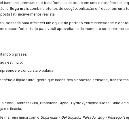
gel funcional premium que transforma cada toque em uma experiência inesq
ção, o
Suga mais
combina efeitos de sucção, pulsação e frescor em uma te
sta tátil incrivelmente realista.
foi pensada para oferecer um equilíbrio perfeito entre intensidade e confort
nem desconforto - tudo para você aproveitar cada momento com máxima sat
;
tando o prazer;
ada estímulo;
rpreende e conquista o paladar.
riência líquida inteligente que intensifica a conexão sensorial, transforma
 Alcohol, Xanthan Gum, Propylene Glycol, Hydroxyethylcellulose, Citric Acid 
a e eficácia.
 de maneira única com o
Suga mais - Gel Sugador Pulsador 20g - Pêssego
. Se