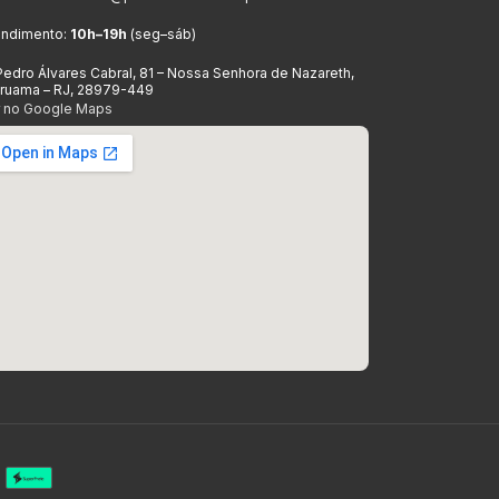
endimento:
10h–19h
(seg–sáb)
Pedro Álvares Cabral, 81 – Nossa Senhora de Nazareth,
aruama – RJ, 28979-449
r no Google Maps