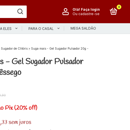
0
Olá!
Faça login
Ou cadastre-se
MEGA SALDÃO
A ELES
PARA O CASAL
Sugador de Clitóris
>
Suga mais - Gel Sugador Pulsador 20g -
s - Gel Sugador Pulsador
êssego
9,90
no Pix (20% off)
,33
sem juros