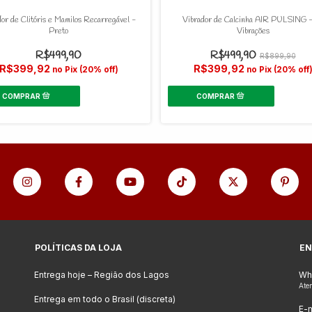
or de Clitóris e Mamilos Recarregável -
Vibrador de Calcinha AIR PULSING 
Preto
Vibrações
R$499,90
R$499,90
R$899,90
R$399,92
R$399,92
no Pix (20% off)
no Pix (20% off
POLÍTICAS DA LOJA
EN
Entrega hoje – Região dos Lagos
Wh
Ate
Entrega em todo o Brasil (discreta)
E-m