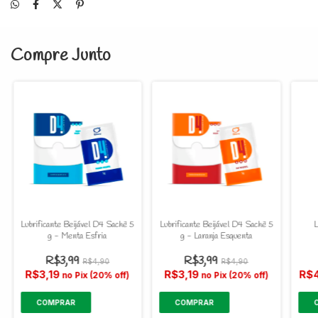
Compre Junto
Lubrificante Beijável D4 Sachê 5
Lubrificante Beijável D4 Sachê 5
L
g - Menta Esfria
g - Laranja Esquenta
R$3,99
R$3,99
R$4,90
R$4,90
R$3,19
R$3,19
R$
no Pix (20% off)
no Pix (20% off)